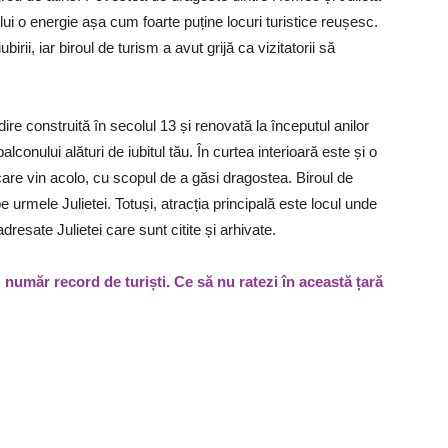
lui o energie așa cum foarte puține locuri turistice reușesc.
ii, iar biroul de turism a avut grijă ca vizitatorii să
ire construită în secolul 13 și renovată la începutul anilor
alconului alături de iubitul tău. În curtea interioară este și o
ii care vin acolo, cu scopul de a găsi dragostea. Biroul de
 urmele Julietei. Totuși, atracția principală este locul unde
resate Julietei care sunt citite și arhivate.
număr record de turiști. Ce să nu ratezi în această țară