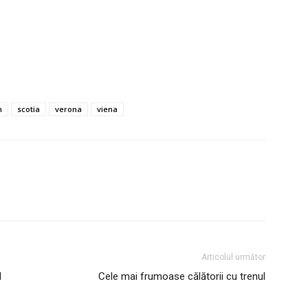
h
scotia
verona
viena
Articolul următor
l
Cele mai frumoase călătorii cu trenul