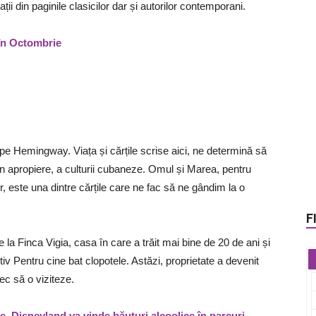
ii din paginile clasicilor dar și autorilor contemporani.
i în Octombrie
pe Hemingway. Viața și cărțile scrise aici, ne determină să
n apropiere, a culturii cubaneze. Omul și Marea, pentru
 este una dintre cărțile care ne fac să ne gândim la o
F
 la Finca Vigia, casa în care a trăit mai bine de 20 de ani și
iv Pentru cine bat clopotele. Astăzi, proprietate a devenit
ec să o viziteze.
, Disneyland va vinde băuturi alcoolice în parcuri