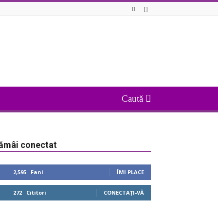
ămâi conectat
2,595
Fani
ÎMI PLACE
272
Cititori
CONECTAȚI-VĂ