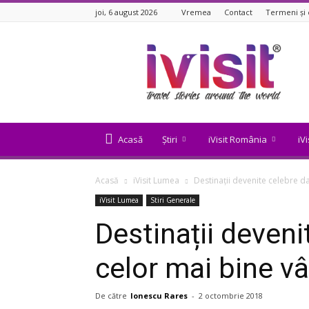
joi, 6 august 2026
Vremea
Contact
Termeni și 
iVisit.ro
Acasă
Știri
iVisit România
iV
Acasă
iVisit Lumea
Destinații devenite celebre da
iVisit Lumea
Stiri Generale
Destinații deveni
celor mai bine vâ
De către
Ionescu Rares
-
2 octombrie 2018