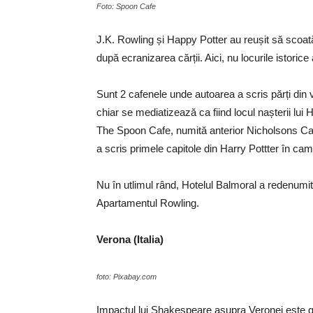
Foto: Spoon Cafe
J.K. Rowling și Happy Potter au reușit să scoată
după ecranizarea cărții. Aici, nu locurile istorice 
Sunt 2 cafenele unde autoarea a scris părți din
chiar se mediatizează ca fiind locul nașterii lui 
The Spoon Cafe, numită anterior Nicholsons Caf
a scris primele capitole din Harry Pottter în camer
Nu în utlimul rând, Hotelul Balmoral a redenumit
Apartamentul Rowling.
Verona (Italia)
foto: Pixabay.com
Impactul lui Shakespeare asupra Veronei este g