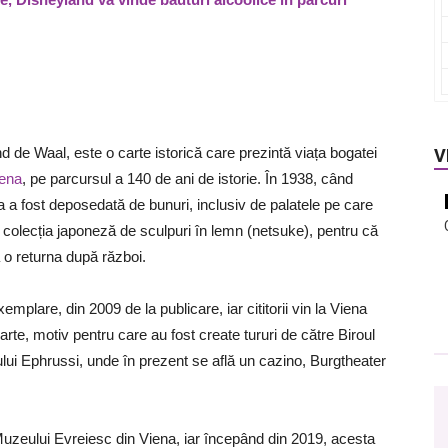
 de Waal, este o carte istorică care prezintă viața bogatei
V
ena
, pe parcursul a 140 de ani de istorie. În 1938, când
a a fost deposedată de bunuri, inclusiv de palatele pe care
ă colecția japoneză de sculpuri în lemn (netsuke), pentru că
 o returna după război.
mplare, din 2009 de la publicare, iar cititorii vin la Viena
arte, motiv pentru care au fost create tururi de către Biroul
tului Ephrussi, unde în prezent se află un cazino, Burgtheater
 Muzeului Evreiesc din Viena, iar începând din 2019, acesta