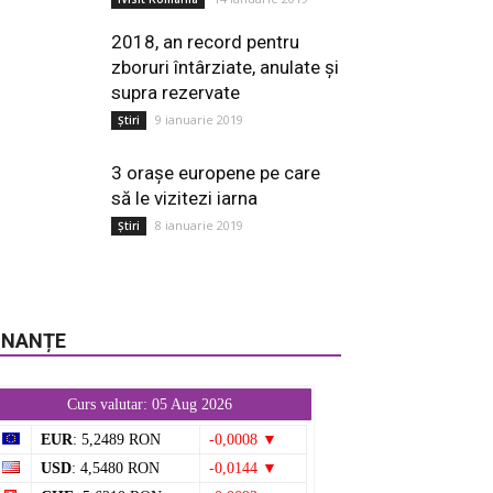
2018, an record pentru
zboruri întârziate, anulate și
supra rezervate
9 ianuarie 2019
Știri
3 orașe europene pe care
să le vizitezi iarna
8 ianuarie 2019
Știri
INANȚE
Curs valutar: 05 Aug 2026
EUR
: 5,2489 RON
-0,0008 ▼
USD
: 4,5480 RON
-0,0144 ▼