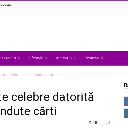
condiții
isit Lumea
Lifestyle
Interviuri
Reviews
torită celor mai bine vândute cărti
R
te celebre datorită
ndute cărti
4634
0