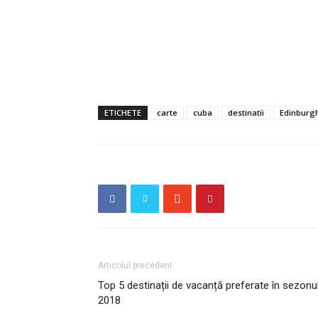
ETICHETE
carte
cuba
destinatii
Edinburg
Articolul precedent
Top 5 destinații de vacanță preferate în sezonu
2018