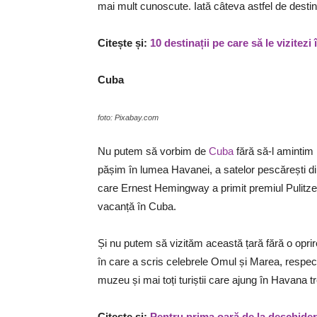
mai mult cunoscute. Iată câteva astfel de destinaț
Citește și:
10 destinații pe care să le vizitez
Cuba
foto: Pixabay.com
Nu putem să vorbim de
Cuba
fără să-l amintim 
pășim în lumea Havanei, a satelor pescărești di
care Ernest Hemingway a primit premiul Pulitzer,
vacanță în Cuba.
Și nu putem să vizităm această țară fără o oprire
în care a scris celebrele Omul și Marea, respect
muzeu și mai toți turiștii care ajung în Havana tr
Citește și:
Pentru prima oară de la deschidere