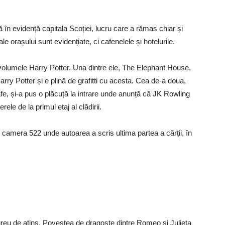
 în evidență capitala Scoției, lucru care a rămas chiar și
ale orașului sunt evidențiate, ci cafenelele și hotelurile.
 volumele Harry Potter. Una dintre ele, The Elephant House,
Harry Potter și e plină de grafitti cu acesta. Cea de-a doua,
e, și-a pus o plăcuță la intrare unde anunță că JK Rowling
ele de la primul etaj al clădirii.
 camera 522 unde autoarea a scris ultima partea a cărții, în
reu de atins. Povestea de dragoste dintre Romeo și Julieta