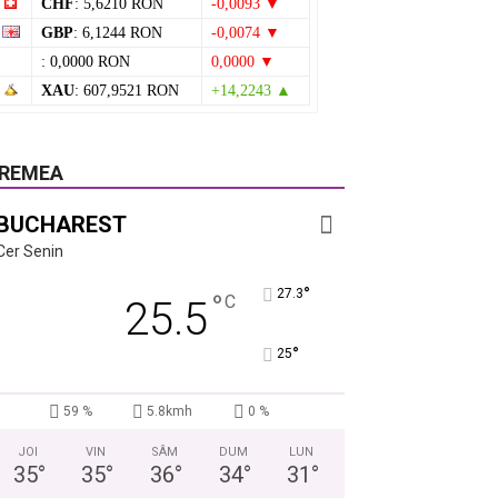
CHF
: 5,6210 RON
-0,0093 ▼
GBP
: 6,1244 RON
-0,0074 ▼
: 0,0000 RON
0,0000 ▼
XAU
: 607,9521 RON
+14,2243 ▲
REMEA
BUCHAREST
Cer Senin
°
27.3
°
C
25.5
°
25
59 %
5.8kmh
0 %
JOI
VIN
SÂM
DUM
LUN
35
°
35
°
36
°
34
°
31
°