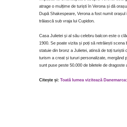
atrage o mulțime de turiști în Verona și dă orașu
După Shakespeare, Verona a fost numit orașul iubir
trăiască sub vraja lui Cupidon.
Casa Julietei și al său celebru balcon este o clăd
1900. Se poate vizita și poți să retrăiești scena b
statuie din bronz a Julietei, atinsă de toți turișt
turism a creat și tururi personalizate, mergând pe
sunt puse peste 50.000 de biletele de dragoste ad
Citește și:
Toată lumea vizitează Danemarca: 