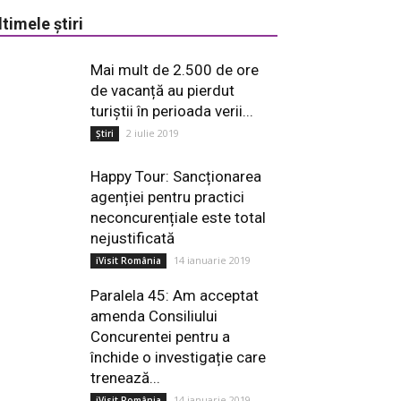
ltimele știri
Mai mult de 2.500 de ore
de vacanță au pierdut
turiștii în perioada verii...
2 iulie 2019
Știri
Happy Tour: Sancționarea
agenției pentru practici
neconcurențiale este total
nejustificată
14 ianuarie 2019
iVisit România
Paralela 45: Am acceptat
amenda Consiliului
Concurentei pentru a
închide o investigație care
trenează...
14 ianuarie 2019
iVisit România