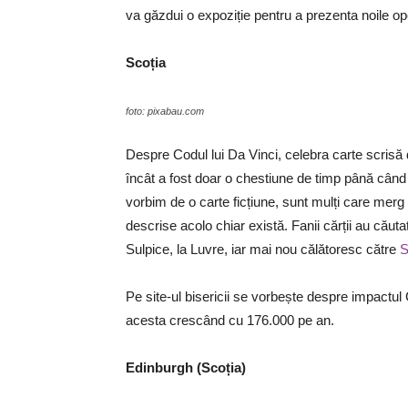
va găzdui o expoziție pentru a prezenta noile op
Scoția
foto: pixabau.com
Despre Codul lui Da Vinci, celebra carte scrisă 
încât a fost doar o chestiune de timp până când f
vorbim de o carte ficțiune, sunt mulți care merg
descrise acolo chiar există. Fanii cărții au căuta
Sulpice, la Luvre, iar mai nou călătoresc către
S
Pe site-ul bisericii se vorbește despre impactul C
acesta crescând cu 176.000 pe an.
Edinburgh (Scoția)