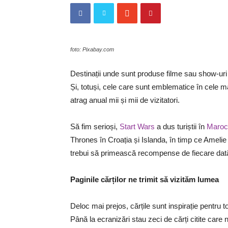
foto: Pixabay.com
Destinații unde sunt produse filme sau show-uri 
Și, totuși, cele care sunt emblematice în cele m
atrag anual mii și mii de vizitatori.
Să fim serioși,
Start Wars
a dus turiștii în
Maroc
Thrones în Croația și Islanda, în timp ce Amelie
trebui să primească recompense de fiecare dată 
Paginile cărților ne trimit să vizităm lumea
Deloc mai prejos, cărțile sunt inspirație pentru 
Până la ecranizări stau zeci de cărți citite care 