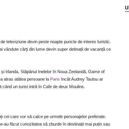
U
de televiziune devin peste noapte puncte de interes turistic.
ai vândute cărți din lume devin super detinații de vacanță ce
și Irlanda, Stăpânul Inelelor în Noua Zeelandă, Game of
 a atras atâtea persoane la
Paris
încât Audrey Tautou ar
când un turist intră în Cafe de deux Moulins.
toți cei care vor să calce pe urmele personajelor preferate.
ne-au făcut curiozitatea să zburde în destinații mai puțin sau