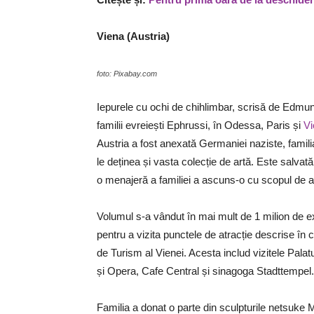
Viena (Austria)
foto: Pixabay.com
Iepurele cu ochi de chihlimbar, scrisă de Edmund
familii evreiești Ephrussi, în Odessa, Paris și
Vi
Austria a fost anexată Germaniei naziste, famili
le deținea și vasta colecție de artă. Este salvat
o menajeră a familiei a ascuns-o cu scopul de a
Volumul s-a vândut în mai mult de 1 milion de exe
pentru a vizita punctele de atracție descrise în c
de Turism al Vienei. Acesta includ vizitele Pala
și Opera, Cafe Central și sinagoga Stadttempel.
Familia a donat o parte din sculpturile netsuke