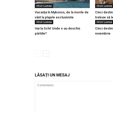
iVisit Lumea
iVisit Lumea
Vacanța în Mykonos, de la morile de
Cinci desti
vânt la plajele exclusiviste
trebuie să l
iVisit Lumea
iVisit Lumea
Hai la Schi! Unde s-au deschis
Cinci destin
pârtiile?
noiembrie
LĂSAȚI UN MESAJ