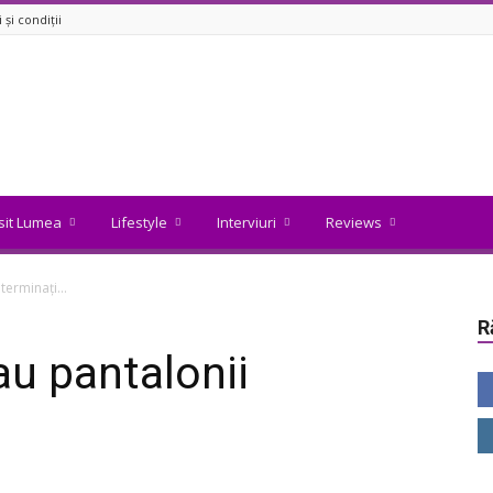
și condiții
isit Lumea
Lifestyle
Interviuri
Reviews
 terminați…
R
au pantalonii