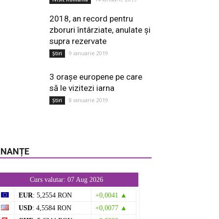
2018, an record pentru
zboruri întârziate, anulate și
supra rezervate
9 ianuarie 2019
Știri
3 orașe europene pe care
să le vizitezi iarna
8 ianuarie 2019
Știri
INANȚE
Curs valutar: 07 Aug 2026
EUR
: 5,2554 RON
+0,0041 ▲
USD
: 4,5584 RON
+0,0077 ▲