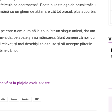
r “circulă pe contrasens”. Poate nu este așa de brutal traficul
amănă cu un ghem de ață mare cât tot orașul, plus suburbia.
 pe care n-am cum să le spun într-un singur articol, dar am
 m-a dat pe spate și nici mâncarea. Sunt oameni că noi, cu
V
i relaxați și mai deschiși să asculte și să accepte părerile
bine că noi.
e vânt la plajele exclusiviste
rafic
tren
turist
UK