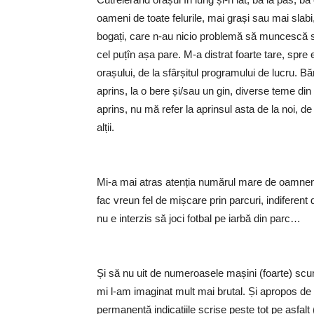
oameni de toate felurile, mai grași sau mai slabi
bogați, care n-au nicio problemă să muncescă sau
cel puțîn așa pare. M-a distrat foarte tare, spr
orașului, de la sfârșitul programului de lucru. Bă
aprins, la o bere și/sau un gin, diverse teme din 
aprins, nu mă refer la aprinsul asta de la noi, d
alții.
Mi-a mai atras atenția numărul mare de oamneni 
fac vreun fel de mișcare prin parcuri, indiferent 
nu e interzis să joci fotbal pe iarbă din parc…
Și să nu uit de numeroasele mașini (foarte) scum
mi l-am imaginat mult mai brutal. Și apropos de m
permanentă indicațiile scrise peste tot pe asfalt 