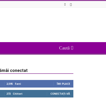
ămâi conectat
2,595
Fani
ÎMI PLACE
272
Cititori
CONECTAȚI-VĂ