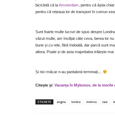
bicicletă că la
Amsterdam
, pentru că ăștia chia
pentru că rețeaua lor de transport în comun se
Sunt foarte multe lucruri de spus despre Londra
văzut multe, am învățat câte ceva, berea lor nu
bune și cu rele, fără îndoială, dar parcă sunt ma
altora. Poate și de asta majoritatea trăiește mai 
Și nici măcar n-au pantalonii terminați…
Citește și:
Vacanța în Mykonos, de la morile d
ETICHETE
anglia
londra
metrou
taxi
t