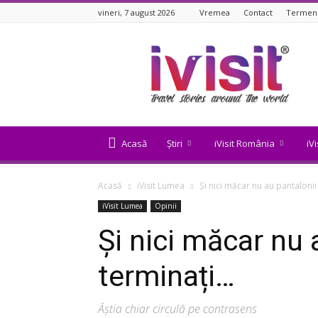
vineri, 7 august 2026
Vremea
Contact
Termeni 
iVisit.ro
Acasă
Știri
iVisit România
iV
Acasă
iVisit Lumea
Și nici măcar nu au pantalonii
iVisit Lumea
Opinii
Și nici măcar nu 
terminați…
Ăștia chiar circulă pe contrasens