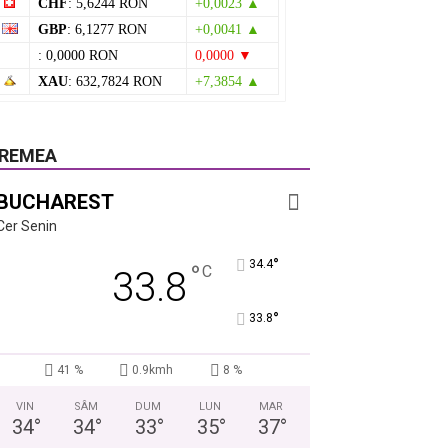
CHF
: 5,6244 RON
+0,0023 ▲
GBP
: 6,1277 RON
+0,0041 ▲
: 0,0000 RON
0,0000 ▼
XAU
: 632,7824 RON
+7,3854 ▲
REMEA
BUCHAREST
Cer Senin
°
34.4
°
C
33.8
°
33.8
41 %
0.9kmh
8 %
VIN
SÂM
DUM
LUN
MAR
34
°
34
°
33
°
35
°
37
°