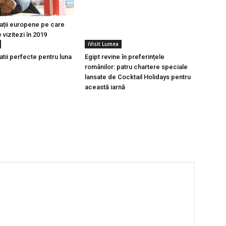
nații europene pe care
e vizitezi în 2019
iVisit Lumea
atii perfecte pentru luna
Egipt revine în preferințele
românilor: patru chartere speciale
lansate de Cocktail Holidays pentru
această iarnă