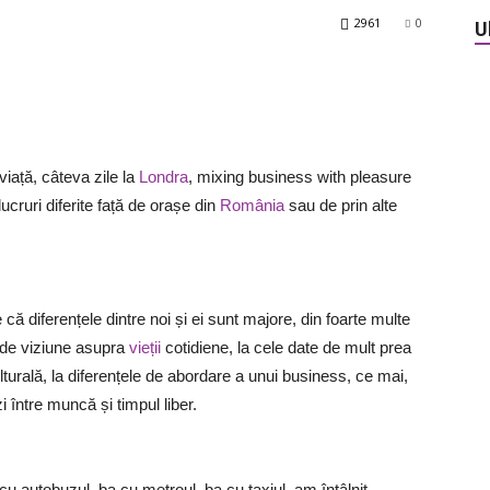
2961
0
U
iață, câteva zile la
Londra
, mixing business with pleasure
cruri diferite față de orașe din
România
sau de prin alte
 că diferențele dintre noi și ei sunt majore, din foarte multe
e de viziune asupra
vieții
cotidiene, la cele date de mult prea
ulturală, la diferențele de abordare a unui business, ce mai,
zi între muncă și timpul liber.
 cu autobuzul, ba cu metroul, ba cu taxiul, am întâlnit