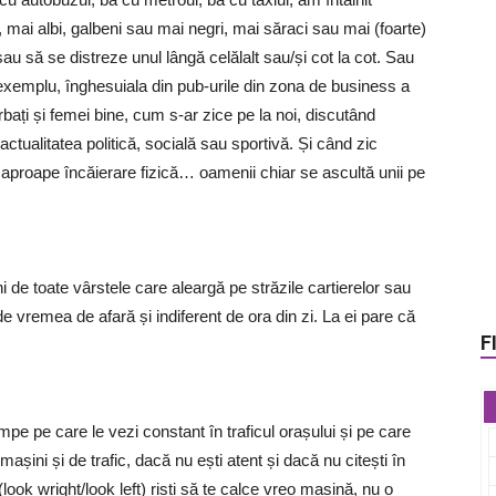
, mai albi, galbeni sau mai negri, mai săraci sau mai (foarte)
 să se distreze unul lângă celălalt sau/și cot la cot. Sau
e exemplu, înghesuiala din pub-urile din zona de business a
rbați și femei bine, cum s-ar zice pe la noi, discutând
actualitatea politică, socială sau sportivă. Și când zic
e aproape încăierare fizică… oamenii chiar se ascultă unii pe
de toate vârstele care aleargă pe străzile cartierelor sau
de vremea de afară și indiferent de ora din zi. La ei pare că
F
pe pe care le vezi constant în traficul orașului și pe care
așini și de trafic, dacă nu ești atent și dacă nu citești în
(look wright/look left) riști să te calce vreo mașină, nu o