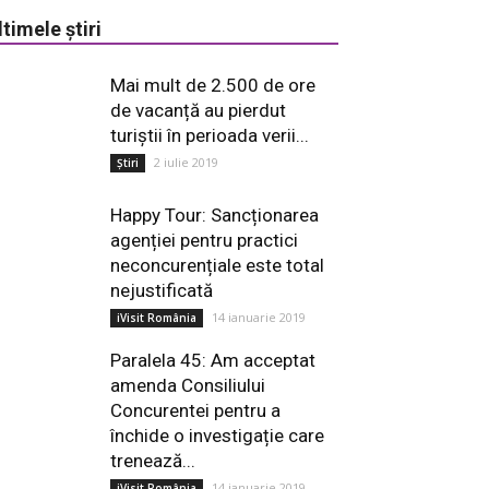
ltimele știri
Mai mult de 2.500 de ore
de vacanță au pierdut
turiștii în perioada verii...
2 iulie 2019
Știri
Happy Tour: Sancționarea
agenției pentru practici
neconcurențiale este total
nejustificată
14 ianuarie 2019
iVisit România
Paralela 45: Am acceptat
amenda Consiliului
Concurentei pentru a
închide o investigație care
trenează...
14 ianuarie 2019
iVisit România