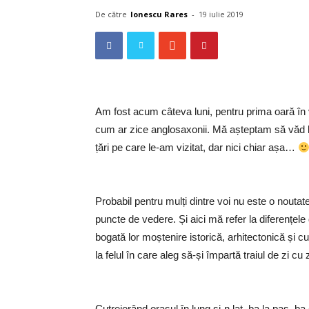
De către
Ionescu Rares
-
19 iulie 2019
Am fost acum câteva luni, pentru prima oară în v
cum ar zice anglosaxonii. Mă așteptam să văd lu
țări pe care le-am vizitat, dar nici chiar așa…
Probabil pentru mulți dintre voi nu este o noutate
puncte de vedere. Și aici mă refer la diferențel
bogată lor moștenire istorică, arhitectonică și c
la felul în care aleg să-și împartă traiul de zi cu 
Cutreierând orașul în lung și-n lat, ba la pas, ba