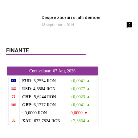
Despre zboruri si alti demoni
18 septembrie 2014
0
FINANȚE
Curs valutar: 07 Aug 2026
EUR
: 5,2554 RON
+0,0041 ▲
USD
: 4,5584 RON
+0,0077 ▲
CHF
: 5,6244 RON
+0,0023 ▲
GBP
: 6,1277 RON
+0,0041 ▲
: 0,0000 RON
0,0000 ▼
XAU
: 632,7824 RON
+7,3854 ▲