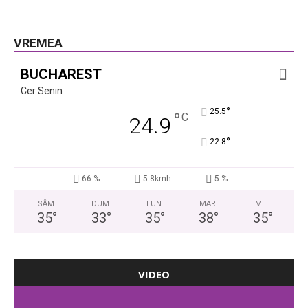
VREMEA
BUCHAREST
Cer Senin
°
25.5
°
C
24.9
°
22.8
66 %
5.8kmh
5 %
SÂM
DUM
LUN
MAR
MIE
35
°
33
°
35
°
38
°
35
°
VIDEO