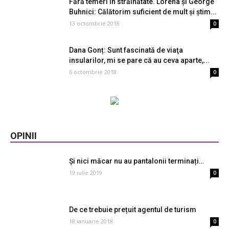
Fără temeri în străinătate. Lorena și George
Buhnici: Călătorim suficient de mult și știm...
13 octombrie 2018
0
Dana Gonț: Sunt fascinată de viaţa
insularilor, mi se pare că au ceva aparte,...
6 octombrie 2018
0
OPINII
Și nici măcar nu au pantalonii terminați…
19 iulie 2019
0
De ce trebuie prețuit agentul de turism
18 ianuarie 2018
0