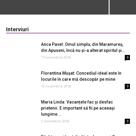
Interviuri
Anca Pavel: Omul simplu, din Maramureș,
din Apuseni, încă nu și-a alterat spiritul și...
17 noiembrie 2018
0
Florentina Mușat: Concediul ideal este în
locurile în care mă descopăr pe mine
10 noiembrie 2018
0
Maria Linda: Vacanțele fac și desfac
prietenii. E important să fii pe aceeași
lungime...
3 noiembrie 2018
0