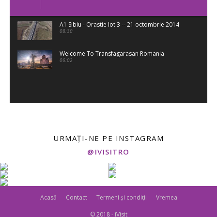
A1 Sibiu - Orastie lot 3 -- 21 octombrie 2014
08:30
Welcome To Transfagarasan Romania
06:02
URMAȚI-NE PE INSTAGRAM
@IVISITRO
Acasă
Contact
Termeni și condiții
Vremea
© 2018 - iVisit