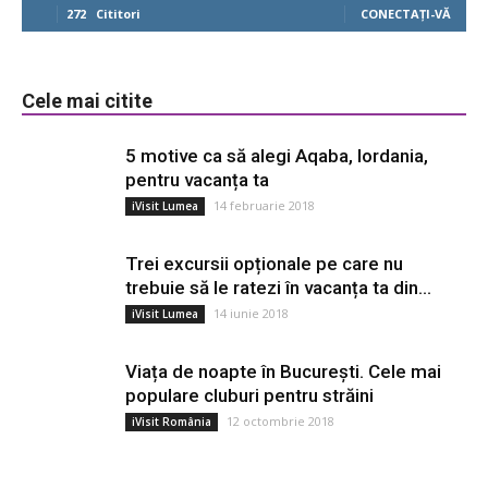
272
Cititori
CONECTAȚI-VĂ
Cele mai citite
5 motive ca să alegi Aqaba, Iordania,
pentru vacanța ta
14 februarie 2018
iVisit Lumea
Trei excursii opționale pe care nu
trebuie să le ratezi în vacanța ta din...
14 iunie 2018
iVisit Lumea
Viața de noapte în București. Cele mai
populare cluburi pentru străini
12 octombrie 2018
iVisit România