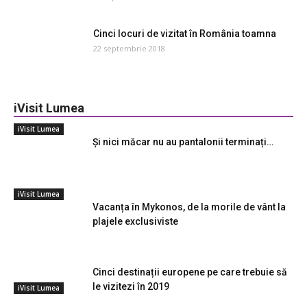
Cinci locuri de vizitat în România toamna
22 septembrie 2018
iVisit Lumea
iVisit Lumea
Și nici măcar nu au pantalonii terminați…
iVisit Lumea
Vacanța în Mykonos, de la morile de vânt la
plajele exclusiviste
Cinci destinații europene pe care trebuie să
le vizitezi în 2019
iVisit Lumea