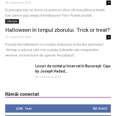
18 octombrie 2019
0
În principiu toți ne dorim să avem un zbor cât mai plăcut și liniștit.
Dar oare e așa simplu întotdeauna? Păi e foarte posibil...
Lifestyle
Halloween în timpul zborului. Trick or treat?
31 octombrie 2018
0
Povești de Halloween cu creaturi dubioase la bordul avionului?
AirHelp a adunat cele mai ciudate înâmplări ale companiilor
aeriene, tocmai bune de speriat. Rezultatul?...
Locuri de vizitat și încercat în București: Caju
by Joseph Hadad,...
30 octombrie 2018
Rămâi conectat
2,595
Fani
ÎMI PLACE