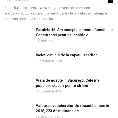
14 ianuarie 2019
0
Consiliul Concurenței a investigat o serie de companii de turism,
inclusiv Happy Tour, pentru participarea la o pretinsă înțelegere
anticoncurențială ce a avut loc...
Paralela 45: Am acceptat amenda Consiliului
Concurentei pentru a închide o...
14 ianuarie 2019
Ineleţ, cătunul de la capătul scărilor
15 octombrie 2018
Viața de noapte în București. Cele mai
populare cluburi pentru străini
12 octombrie 2018
Valoarea voucherelor de vacanță emise în
2018, 223 de milioane de...
25 septembrie 2018