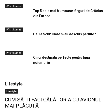
iVisit Lumea
Top 5 cele mai frumoase târguri de Crăciun
din Europa
iVisit Lumea
Hai la Schi! Unde s-au deschis pârtiile?
iVisit Lumea
Cinci destinatii perfecte pentru luna
noiembrie
Lifestyle
Lifestyle
CUM SĂ-ȚI FACI CĂLĂTORIA CU AVIONUL
MAI PLĂCUTĂ