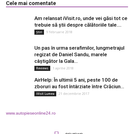
Cele mai comentate
Am relansat iVisit.ro, unde vei găsi tot ce
trebuie să știi despre călătoriile tale....
9 februarie 2018
Știri
Un pas în urma serafimilor, lungmetrajul
regizat de Daniel Sandu, marele
câștigător la Gala...
1 aprilie 2018
Reviews
AirHelp: În ultimii 5 ani, peste 100 de
zboruri au fost întârziate între Crăciun...
21 decembrie 2017
iVisit Lumea
www.autopieseonline24.ro