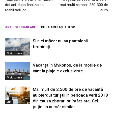
doi ani, dupa finalizarea
mai multi romani: 250-300 de
reabilitarii lor
euro
ARTICOLE SIMILARE
DE LA ACELAȘI AUTOR
Și nici măcar nu au pantalonii
terminați…
iVisit Lumea
Vacanța în Mykonos, de la morile de
vânt la plajele exclusiviste
iVisit Lumea
Mai mult de 2.500 de ore de vacanță
au pierdut turiștii în perioada verii 2018
din cauza zborurilor întârziate. Cel
Știri
puțin un număr similar...