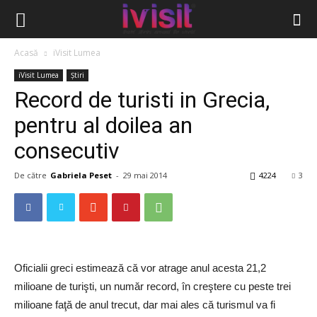
Acasă
iVisit Lumea
iVisit Lumea
Știri
Record de turisti in Grecia,
pentru al doilea an
consecutiv
De către
Gabriela Peset
-
29 mai 2014
4224
3
Oficialii greci estimează că vor atrage anul acesta 21,2
milioane de turişti, un număr record, în creştere cu peste trei
milioane faţă de anul trecut, dar mai ales că turismul va fi