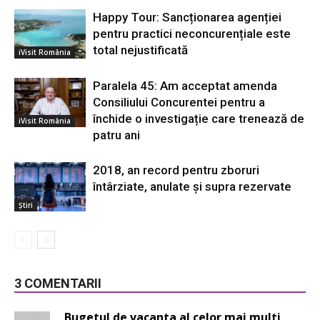
Happy Tour: Sancționarea agenției
pentru practici neconcurențiale este
total nejustificată
iVisit România
Paralela 45: Am acceptat amenda
Consiliului Concurentei pentru a
închide o investigație care trenează de
iVisit România
patru ani
2018, an record pentru zboruri
întârziate, anulate și supra rezervate
Știri
3 COMENTARII
Bugetul de vacanta al celor mai multi