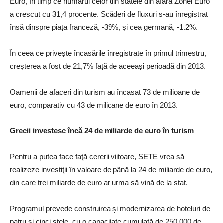
Euro, în timp ce numărul celor din statele din afara Zonei Euro
a crescut cu 31,4 procente. Scăderi de fluxuri s-au înregistrat
însă dinspre piața franceză, -39%, și cea germană, -1.2%.
În ceea ce privește încasările înregistrate în primul trimestru,
creșterea a fost de 21,7% față de aceeași perioadă din 2013.
Oamenii de afaceri din turism au încasat 73 de milioane de
euro, comparativ cu 43 de milioane de euro în 2013.
Grecii investesc încă 24 de miliarde de euro în turism
Pentru a putea face faţă cererii viitoare, SETE vrea să
realizeze investiţii în valoare de până la 24 de miliarde de euro,
din care trei miliarde de euro ar urma să vină de la stat.
Programul prevede construirea şi modernizarea de hoteluri de
patru şi cinci stele, cu o capacitate cumulată de 250.000 de