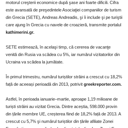
motorul creşterii economice după şase ani foarte dificili. Cifra
este avansată de preşedintele Asociaţiei companiilor de turism
din Grecia (SETE), Andreas Andreadis, şi îi include şi pe turiştii
care ajung în Grecia cu navele de croazieră, transmite portalul
kathimerini.gr.
SETE estimează, în acelaşi timp, că cererea de vacanţe
venită din Rusia va scădea cu 5%, iar numărul vizitatorilor din
Ucraina va scădea la jumătate.
În primul trimestru, numărul turiștilor străini a crescut cu 18,2%
față de aceeași perioadă din 2013, potrivit
greekreporter.com.
Astfel, în perioada ianuarie–martie, aproape 1,19 milioane de
turiști străini au vizitat Grecia. Dintre aceștia, 598.000 provin
din țările membre UE, creșterea fiind de 18,2% față de 2013. A
crescut cu 5,7% şi numărul turiștilor din țările afiliate Zonei