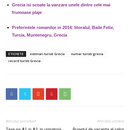
Grecia isi scoate la vanzare unele dintre cele mai
frumoase plaje
Preferintele romanilor in 2014: litoralul, Baile Felix,
Turcia, Muntenegru, Grecia
ETICHETE
estimari turisti Grecia
numar turisti grecia
record turisti Grecia
Articolul precedent
Articolul următor
Taxe pe A1 si A2, in urmatorii
Bugetul de vacanta al celor