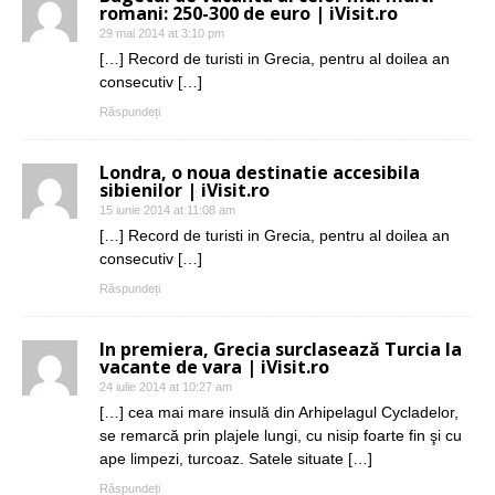
romani: 250-300 de euro | iVisit.ro
29 mai 2014 at 3:10 pm
[…] Record de turisti in Grecia, pentru al doilea an
consecutiv […]
Răspundeți
Londra, o noua destinatie accesibila
sibienilor | iVisit.ro
15 iunie 2014 at 11:08 am
[…] Record de turisti in Grecia, pentru al doilea an
consecutiv […]
Răspundeți
In premiera, Grecia surclasează Turcia la
vacante de vara | iVisit.ro
24 iulie 2014 at 10:27 am
[…] cea mai mare insulă din Arhipelagul Cycladelor,
se remarcă prin plajele lungi, cu nisip foarte fin şi cu
ape limpezi, turcoaz. Satele situate […]
Răspundeți