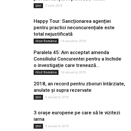
2 iulie 2019
Știri
Happy Tour: Sancționarea agenției
pentru practici neconcurențiale este
total nejustificată
14 ianuarie 2019
iVisit România
Paralela 45: Am acceptat amenda
Consiliului Concurentei pentru a închide
o investigație care trenează...
14 ianuarie 2019
iVisit România
2018, an record pentru zboruri întârziate,
anulate și supra rezervate
9 ianuarie 2019
Știri
3 orașe europene pe care să le vizitezi
iarna
8 ianuarie 2019
Știri