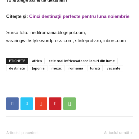
Tu ai alege astfel de destinații?
Citește și:
Cinci destinații perfecte pentru luna noiembrie
Sursa foto: ineditromania.blogspot.com,
wearingwithstyle.wordpress.com, stirileprotv.ro, inbors.com
ETICHETE
africa
cele mai infricosatoare locuri din lume
destinatii
Japonia
mexic
romania
turisti
vacante
Articolul precedent
Articolul următor