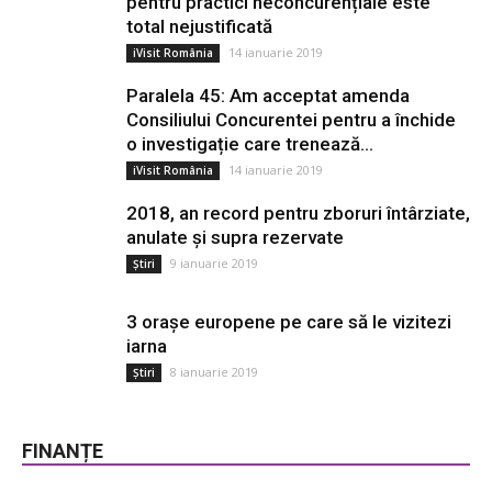
pentru practici neconcurențiale este
total nejustificată
14 ianuarie 2019
iVisit România
Paralela 45: Am acceptat amenda
Consiliului Concurentei pentru a închide
o investigație care trenează...
14 ianuarie 2019
iVisit România
2018, an record pentru zboruri întârziate,
anulate și supra rezervate
9 ianuarie 2019
Știri
3 orașe europene pe care să le vizitezi
iarna
8 ianuarie 2019
Știri
FINANȚE