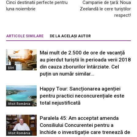
Cinci destinatii perfecte pentru
Campanie de țară: Noua
luna noiembrie
Zeelandă le cere turiștilor
respect!
ARTICOLE SIMILARE
DE LA ACELAȘI AUTOR
Mai mult de 2.500 de ore de vacanță
au pierdut turiștii în perioada verii 2018
din cauza zborurilor întârziate. Cel
Știri
puțin un număr similar...
Happy Tour: Sancționarea agenției
pentru practici neconcurențiale este
total nejustificată
iVisit România
Paralela 45: Am acceptat amenda
Consiliului Concurentei pentru a
închide o investigație care trenează de
iVisit România