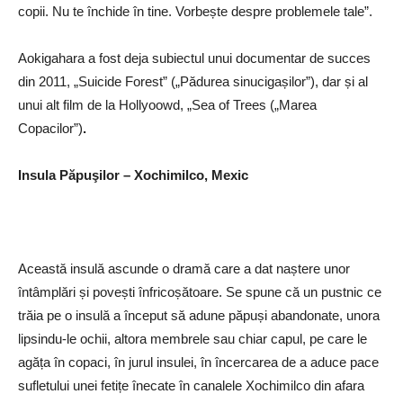
copii. Nu te închide în tine. Vorbește despre problemele tale”.
Aokigahara a fost deja subiectul unui documentar de succes
din 2011, „Suicide Forest” („Pădurea sinucigașilor”), dar și al
unui alt film de la Hollyoowd, „Sea of Trees („Marea
Copacilor”)
.
Insula Păpuşilor – Xochimilco, Mexic
Această insulă ascunde o dramă care a dat naștere unor
întâmplări și povești înfricoșătoare. Se spune că un pustnic ce
trăia pe o insulă a început să adune păpuși abandonate, unora
lipsindu-le ochii, altora membrele sau chiar capul, pe care le
agăța în copaci, în jurul insulei, în încercarea de a aduce pace
sufletului unei fetițe înecate în canalele Xochimilco din afara