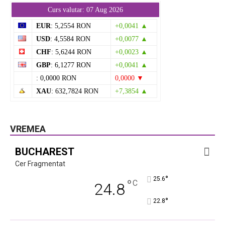
Curs valutar: 07 Aug 2026
EUR
: 5,2554 RON
+0,0041 ▲
USD
: 4,5584 RON
+0,0077 ▲
CHF
: 5,6244 RON
+0,0023 ▲
GBP
: 6,1277 RON
+0,0041 ▲
: 0,0000 RON
0,0000 ▼
XAU
: 632,7824 RON
+7,3854 ▲
VREMEA
BUCHAREST
Cer Fragmentat
°
25.6
°
C
24.8
°
22.8