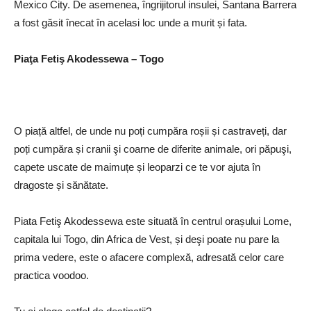
Mexico City. De asemenea, îngrijitorul insulei, Santana Barrera
a fost găsit înecat în acelasi loc unde a murit și fata.
Piaţa Fetiş Akodessewa – Togo
O piață altfel, de unde nu poți cumpăra roșii și castraveți, dar
poți cumpăra și cranii şi coarne de diferite animale, ori păpuşi,
capete uscate de maimuțe și leoparzi ce te vor ajuta în
dragoste și sănătate.
Piata Fetiş Akodessewa este situată în centrul orașului Lome,
capitala lui Togo, din Africa de Vest, și deşi poate nu pare la
prima vedere, este o afacere complexă, adresată celor care
practica voodoo.