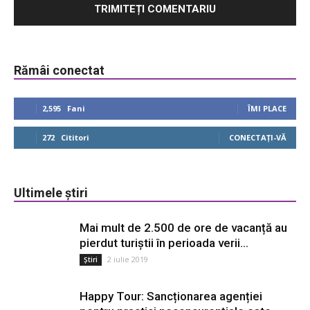
Rămâi conectat
2,595
Fani
ÎMI PLACE
272
Cititori
CONECTAȚI-VĂ
Ultimele știri
Mai mult de 2.500 de ore de vacanță au
pierdut turiștii în perioada verii...
2 iulie 2019
Știri
Happy Tour: Sancționarea agenției