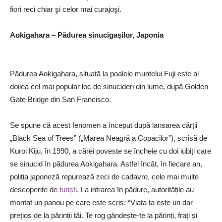
fiori reci chiar şi celor mai curajoşi.
Aokigahara – Pădurea sinucigaşilor, Japonia
Pădurea Aokigahara, situată la poalele muntelui Fuji este al
doilea cel mai popular loc de sinucideri din lume, după Golden
Gate Bridge din San Francisco.
Se spune că acest fenomen a început după lansarea cărții
„Black Sea of Trees” („Marea Neagră a Copacilor”), scrisă de
Kuroi Kiju, în 1990, a cărei poveste se încheie cu doi iubiți care
se sinucid în pădurea Aokigahara. Astfel încât, în fiecare an,
poliția japoneză repurează zeci de cadavre, cele mai multe
descoperite de
turiști
. La intrarea în pădure, autoritățile au
montat un panou pe care este scris: “Viața ta este un dar
prețios de la părinții tăi. Te rog gândește-te la părinți, frați și