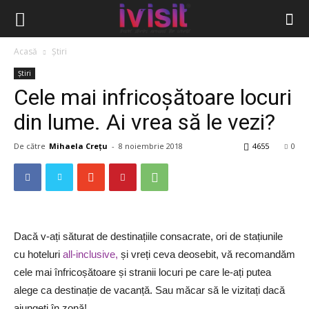
Acasă
Știri
Știri
Cele mai infricoșătoare locuri
din lume. Ai vrea să le vezi?
De către
Mihaela Crețu
-
8 noiembrie 2018
4655
0
Dacă v-ați săturat de destinațiile consacrate, ori de stațiunile
cu hoteluri
all-inclusive,
și vreți ceva deosebit, vă recomandăm
cele mai înfricoșătoare și stranii locuri pe care le-ați putea
alege ca destinație de vacanță. Sau măcar să le vizitați dacă
ajungeți în zonă!