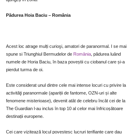
Pădurea Hoia Baciu – România
Acest loc atrage mulți curioşi, amatori de paranormal. I se mai
spune si Triunghiul Bermudelor de
România
, pădurea luând
numele de Horia Baciu, în baza poveștii cu ciobanul care și-a
pierdut turma de oi.
Este considerat unul dintre cele mai intense locuri cu privire la
activităţi paranormale (apariții de fantome, OZN-uri și alte
fenomene misterioase), devenit atât de celebru încât cei de la
The Guardian l-au inclus în top 10 al celor mai înfricoșătoare
destinații europene.
Cei care vizitează locul povestesc lucruri terifiante care dau