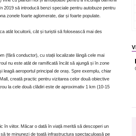
în 2019 să introducă benzi speciale pentru autobuze pentru
ona zonele foarte aglomerate, dar și foarte populate.
a atât locuitorii, cât și turiștii să folosească mai des
V
m (fără conductor), cu stații localizate lângă cele mai
roul nu este atât de ramificată încât să ajungă și în zone
și leagă aeroportul principal de oraș. Spre exemplu, chiar
all, creată practic pentru vizitarea celor două obiective
trou la cele două clădiri este de aproximativ 1 km (10-15
 în viitor. Măcar o dată în viață merită să descoperi un
și să te minunezi de toată infrastructura spectaculoasă pe