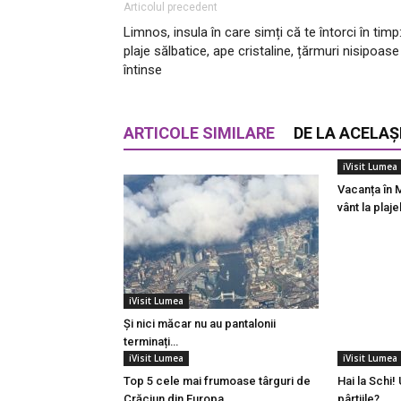
Articolul precedent
Limnos, insula în care simți că te întorci în timp
plaje sălbatice, ape cristaline, țărmuri nisipoase
întinse
ARTICOLE SIMILARE
DE LA ACELAȘ
iVisit Lumea
Vacanța în 
vânt la plaj
iVisit Lumea
Și nici măcar nu au pantalonii
terminați…
iVisit Lumea
iVisit Lumea
Top 5 cele mai frumoase târguri de
Hai la Schi
Crăciun din Europa
pârtiile?