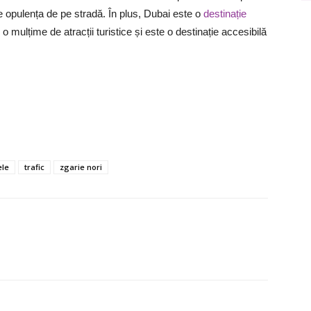
e opulența de pe stradă. În plus, Dubai este o
destinație
e o mulțime de atracții turistice și este o destinație accesibilă
ele
trafic
zgarie nori