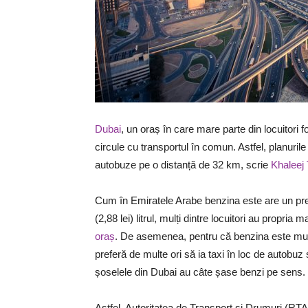
Dubai
, un oraș în care mare parte din locuitori
circule cu transportul în comun. Astfel, planuril
autobuze pe o distanță de 32 km, scrie
Khaleej
Cum în Emiratele Arabe benzina este are un pre
(2,88 lei) litrul, mulți dintre locuitori au propri
oraș
. De asemenea, pentru că benzina este mult m
preferă de multe ori să ia taxi în loc de autobuz 
șoselele din Dubai au câte șase benzi pe sens.
Astfel, Autoritatea de Transport și Drumuri (RTA