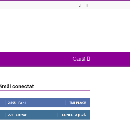
ămâi conectat
2,595
Fani
ÎMI PLACE
272
Cititori
CONECTAȚI-VĂ