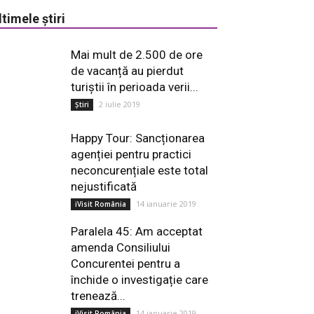
ltimele știri
Mai mult de 2.500 de ore
de vacanță au pierdut
turiștii în perioada verii...
2 iulie 2019
Știri
Happy Tour: Sancționarea
agenției pentru practici
neconcurențiale este total
nejustificată
14 ianuarie 2019
iVisit România
Paralela 45: Am acceptat
amenda Consiliului
Concurentei pentru a
închide o investigație care
trenează...
14 ianuarie 2019
iVisit România