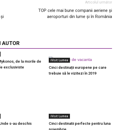
Articolul următor
:
TOP cele mai bune companii aeriene și
 și
aeroporturi din lume și în România
I AUTOR
iVisit Lumea
Mykonos, de la morile de
ele exclusiviste
Cinci destinații europene pe care
trebuie să le vizitezi în 2019
iVisit Lumea
! Unde s-au deschis
Cinci destinatii perfecte pentru luna
noiembrie