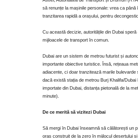
să renunțe la mașinile personale: vrea ca până 
tranzitarea rapidă a orașului, pentru decongesti
Cu această decizie, autoritățile din Dubai speră c
mijloacele de transport în comun.
Dubai are un sistem de metrou futurist și autono
importante obiective turistice. Însă, rețeaua met
adiacente, ci doar tranzitează marile bulevarde 
dacă există stația de metrou Burj Khalifa/Dubai M
importate din Dubai, distanța pietonală de la me
minute).
De ce merită să vizitezi Dubai
Să mergi în Dubai înseamnă să călătorești un pic
oraș construit de la zero în mijlocul deșertului 