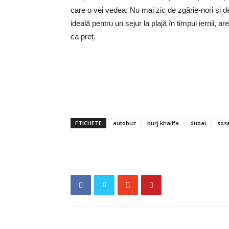
care o vei vedea. Nu mai zic de zgârie-nori și d
ideală pentru un sejur la plajă în timpul iernii, ar
ca preț.
ETICHETE
autobuz
burj khalifa
dubai
sos