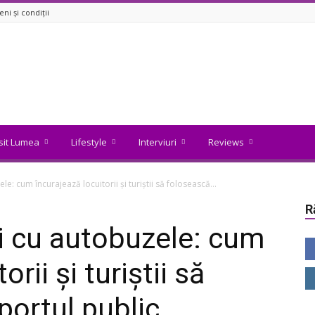
ni și condiții
isit Lumea
Lifestyle
Interviuri
Reviews
e: cum încurajează locuitorii și turiștii să folosească...
R
ri cu autobuzele: cum
rii și turiștii să
portul public