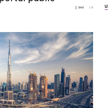
U
5943
0