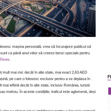
 folosesc mașina personală, vrea să încurajeze publicul să
e sunt ca până anul viitor să creeze benzi speciale pentru
 Times
.
ț mult mai mic decât în alte state, mai exact 2,63 AED
F
a mașină, pe care o folosesc exclusiv pentru a se deplasa în
ai ieftină decât în alte state, inclusiv România, turiștii
sau metrou. În aceste condițiile, traficul este aglomerat, deși
) vine cu planuri noi și ambițioase pentru a încuraja oamenii