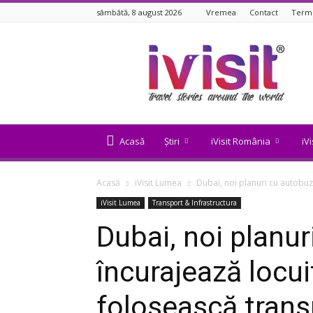
sâmbătă, 8 august 2026
Vremea
Contact
Terme
iVisit.ro
Acasă
Știri
iVisit România
iV
Acasă
iVisit Lumea
Dubai, noi planuri cu autobuzel
iVisit Lumea
Transport & Infrastructura
Dubai, noi planu
încurajează locuito
folosească trans