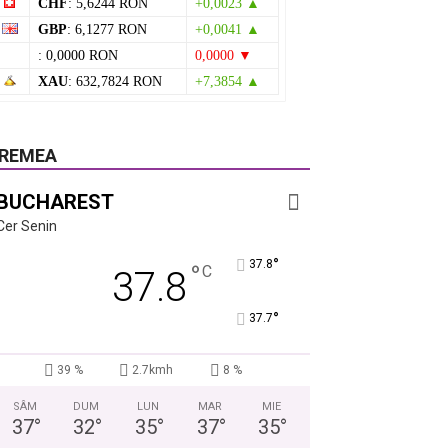
CHF
: 5,6244 RON
+0,0023 ▲
GBP
: 6,1277 RON
+0,0041 ▲
: 0,0000 RON
0,0000 ▼
XAU
: 632,7824 RON
+7,3854 ▲
REMEA
BUCHAREST
Cer Senin
°
37.8
°
C
37.8
°
37.7
39 %
2.7kmh
8 %
SÂM
DUM
LUN
MAR
MIE
37
°
32
°
35
°
37
°
35
°