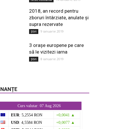
2018, an record pentru
zboruri întârziate, anulate și
supra rezervate
9 ianuarie 2019
Știri
3 orașe europene pe care
să le vizitezi iarna
8 ianuarie 2019
Știri
INANȚE
Curs valutar: 07 Aug 2026
EUR
: 5,2554 RON
+0,0041 ▲
USD
: 4,5584 RON
+0,0077 ▲