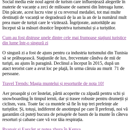
Social media este noul agent de turism care influențează alegerile în
materie de vacanțe a zeci de milioane de oameni din întreaga lume.
Din păcate, acest lucru vine și cu reversul medaliei, tot mai multe
destinații de vacanță se degradează de la an la an de la numărul mult
prea mare de turiști care le vizitează. Îngrijorate, autoritățile au
început să ia măsuri drastice împotriva turismului și a turiștilor.
Cum au fost distruse unele dintre cele mai frumoase staţiuni turistice
din lume într-o singură zi
O singură zi a fost de ajuns pentru ca industria turismului din Tunisia
să se prăbuşească. Staţiunile de lux, frecventate cândva de mii de
turişti, au ajuns în paragină. Declinul a început în 2015, după un
atact terorist care a avut loc pe plajă, în urma căruia au murit 71 de
persoane.
Travel Trends: Magia muntelui și resorturile de nota 10!
Aer proaspăt și cer înstelat, pârtii acoperite cu zăpadă pentru schi și
snowboarding în timpul iernii, dar și trasee robuste pentru drumeții și
ciclism, vara. Toate fac ca muntele să fie în top trei prefeințe ale
turiștilor. Și, totuși, indiferent de anotimpul pe care îl preferați, noi vă
garantăm că puteți bucura de peisajele de basm de la munte în câteva
resorturi și cabane care vă vor tăia respirația.
Ryanair și EasyJet ar putea zbura în Kenya