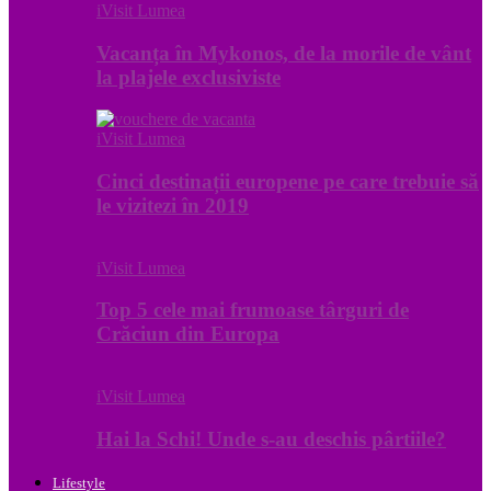
iVisit Lumea
Vacanța în Mykonos, de la morile de vânt
la plajele exclusiviste
iVisit Lumea
Cinci destinații europene pe care trebuie să
le vizitezi în 2019
iVisit Lumea
Top 5 cele mai frumoase târguri de
Crăciun din Europa
iVisit Lumea
Hai la Schi! Unde s-au deschis pârtiile?
Lifestyle