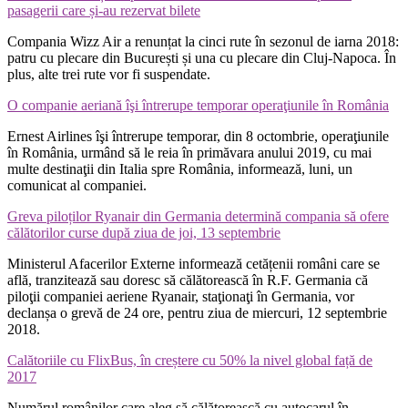
pasagerii care și-au rezervat bilete
Compania Wizz Air a renunțat la cinci rute în sezonul de iarna 2018:
patru cu plecare din București și una cu plecare din Cluj-Napoca. În
plus, alte trei rute vor fi suspendate.
O companie aeriană îşi întrerupe temporar operaţiunile în România
Ernest Airlines îşi întrerupe temporar, din 8 octombrie, operaţiunile
în România, urmând să le reia în primăvara anului 2019, cu mai
multe destinaţii din Italia spre România, informează, luni, un
comunicat al companiei.
Greva piloților Ryanair din Germania determină compania să ofere
călătorilor curse după ziua de joi, 13 septembrie
Ministerul Afacerilor Externe informează cetățenii români care se
află, tranzitează sau doresc să călătorească în R.F. Germania că
piloţii companiei aeriene Ryanair, staţionaţi în Germania, vor
declanșa o grevă de 24 ore, pentru ziua de miercuri, 12 septembrie
2018.
Calătoriile cu FlixBus, în creștere cu 50% la nivel global față de
2017
Numărul românilor care aleg să călătorească cu autocarul în