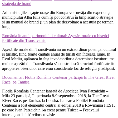
strategia de brand
Administraţiile a şapte oraşe din Europa vor învăţa din experienţa
municipiului Alba Iulia cum îşi pot construi în timp scurt o strategie
şi un manual de brand şi un plan de dezvoltare a acestuia pe termen
lung.
România în anul patrimoniului cultural: Aşezări rurale cu biserici
fortificate din Transilvania
Aşezările rurale din Transilvania au un extraordinar potenţial cultural
şi turistic, fiind foarte căutate anual de turişti din întreaga lume. În
Evul Mediu, apărarea în faţa invadatorilor a determinat locuitorii mai
multor aşezări din Transilvania să construiască structuri fortificate în
apropierea bisericilor care erau considerate loc de refugiu şi adăpost.
Documentar: Flotila România Centenar participă la The Great River
Race, pe Tamisa
Flotila România Centenar lansată de Asociaţia Ivan Patzaichin –
Mila 23 participă, în perioada 8-9 septembrie 2018, la The Great
River Race, pe Tamisa, la Londra. Lansarea Flotilei România
Centenar a fost elementul central al ediţiei 2018 a Rowmania FEST,
pe care Ivan Patzaichin l-a creat pentru Tulcea – Festivalul
internaţional al bărcilor cu vâsle.