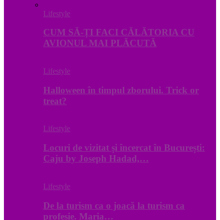
Lifestyle
CUM SĂ-ȚI FACI CĂLĂTORIA CU
AVIONUL MAI PLĂCUTĂ
Lifestyle
Halloween în timpul zborului. Trick or
treat?
Lifestyle
Locuri de vizitat și încercat în București:
Caju by Joseph Hadad,…
Lifestyle
De la turism ca o joacă la turism ca
profesie. Maria…