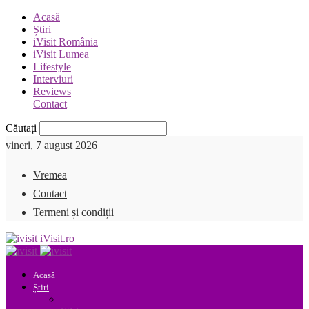
Acasă
Știri
iVisit România
iVisit Lumea
Lifestyle
Interviuri
Reviews
Contact
Căutați
vineri, 7 august 2026
Vremea
Contact
Termeni și condiții
iVisit.ro
Acasă
Știri