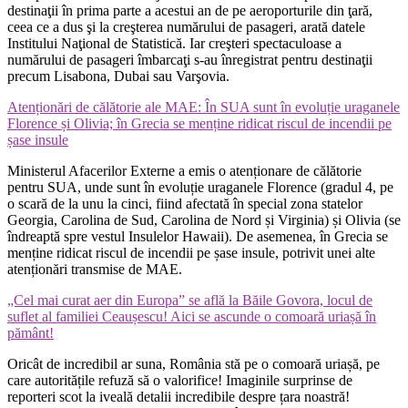
destinaţii în prima parte a acestui an de pe aeroporturile din ţară,
ceea ce a dus şi la creşterea numărului de pasageri, arată datele
Institului Naţional de Statistică. Iar creşteri spectaculoase a
numărului de pasageri îmbarcaţi s-au înregistrat pentru destinaţii
precum Lisabona, Dubai sau Varşovia.
Atenționări de călătorie ale MAE: În SUA sunt în evoluție uraganele
Florence și Olivia; în Grecia se menține ridicat riscul de incendii pe
șase insule
Ministerul Afacerilor Externe a emis o atenționare de călătorie
pentru SUA, unde sunt în evoluție uraganele Florence (gradul 4, pe
o scară de la unu la cinci, fiind afectată în special zona statelor
Georgia, Carolina de Sud, Carolina de Nord și Virginia) și Olivia (se
îndreaptă spre vestul Insulelor Hawaii). De asemenea, în Grecia se
menține ridicat riscul de incendii pe șase insule, potrivit unei alte
atenționări transmise de MAE.
„Cel mai curat aer din Europa” se află la Băile Govora, locul de
suflet al familiei Ceaușescu! Aici se ascunde o comoară uriașă în
pământ!
Oricât de incredibil ar suna, România stă pe o comoară uriașă, pe
care autoritățile refuză să o valorifice! Imaginile surprinse de
reporteri scot la iveală detalii incredibile despre țara noastră!