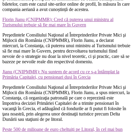
biletelor, cum este cazul site-urilor online de profil, în măsura în care
compania aeriană a avut cunoștință de acestea.
Florin Jianu (CNIPMMR): Cred că puterea unui ministru al
Turismului trebuie să fie mai mare în Guvern
Preşedintele Consiliului Naţional al Întreprinderilor Private Mici şi
Mijlocii din România (CNIPMMR), Florin Jianu, a declarat
miercuri, la Constanţa, că puterea unui ministru al Turismului trebuie
să fie mai mare în Guvern, pentru dezvoltarea turismului fiind
nevoie de o strategie nu doar la nivel teoretic, ci şi practic, care să se
bazeze pe nevoile reale din respectivul domeniu.
Jianu (CNIPMMR): Nu suntem de acord cu ce s-a întâmplat la
Primăria Capitalei, cu pensionari duşi în Grecia
Preşedintele Consiliului Naţional al Întreprinderilor Private Mici şi
Mijlocii din România (CNIPMMR), Florin Jianu, a spus miercuri, la
Constanţa, că organizaţia patronală pe care o reprezintă este
împotriva deciziei Primăriei Capitalei de a trimite pensionari în
vacanţă în Grecia, el adăugând că fondurile ar fi putut fi folosite în
ţara noastră, prin alegerea unor destinaţii turistice precum Delta
Dunării sau staţiuni de pe litoral.
Peste 500 de milioane de euro cheltuiţi pe Litoral, în cel mai bun