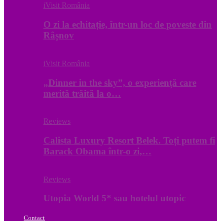
iVisit România
O zi la echitație, într-un loc de poveste din
Râșnov
iVisit România
„Dinner in the sky”, o experiență care
merită trăită la o…
Reviews
Calista Luxury Resort Belek. Toți putem fi
Barack Obama într-o zi,…
Reviews
Utopia World 5* sau hotelul utopic
Contact