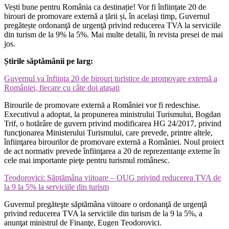
Vești bune pentru România ca destinație! Vor fi înființate 20 de
birouri de promovare externă a țării și, în același timp, Guvernul
pregătește ordonanţă de urgenţă privind reducerea TVA la serviciile
din turism de la 9% la 5%. Mai multe detalii, în revista presei de mai
jos.
Știrile săptămânii pe larg:
Guvernul va înfiinţa 20 de birouri turistice de promovare externă a
României, fiecare cu câte doi ataşaţi
Birourile de promovare externă a României vor fi redeschise.
Executivul a adoptat, la propunerea ministrului Turismului, Bogdan
Trif, o hotărâre de guvern privind modificarea HG 24/2017, privind
funcţionarea Ministerului Turismului, care prevede, printre altele,
înfiinţarea birourilor de promovare externă a României. Noul proiect
de act normativ prevede înfiinţarea a 20 de reprezentanţe externe în
cele mai importante pieţe pentru turismul românesc.
Teodorovici: Săptămâna viitoare – OUG privind reducerea TVA de
la 9 la 5% la serviciile din turism
Guvernul pregăteşte săptămâna viitoare o ordonanţă de urgenţă
privind reducerea TVA la serviciile din turism de la 9 la 5%, a
anunţat ministrul de Finanţe, Eugen Teodorovici.