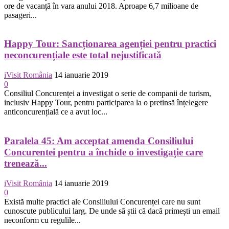
ore de vacanță în vara anului 2018. Aproape 6,7 milioane de
pasageri...
Happy Tour: Sancționarea agenției pentru practici
neconcurențiale este total nejustificată
iVisit România
14 ianuarie 2019
0
Consiliul Concurenței a investigat o serie de companii de turism,
inclusiv Happy Tour, pentru participarea la o pretinsă înțelegere
anticoncurențială ce a avut loc...
Paralela 45: Am acceptat amenda Consiliului
Concurentei pentru a închide o investigație care
trenează...
iVisit România
14 ianuarie 2019
0
Există multe practici ale Consiliului Concurenței care nu sunt
cunoscute publicului larg. De unde să știi că dacă primești un email
neconform cu regulile...