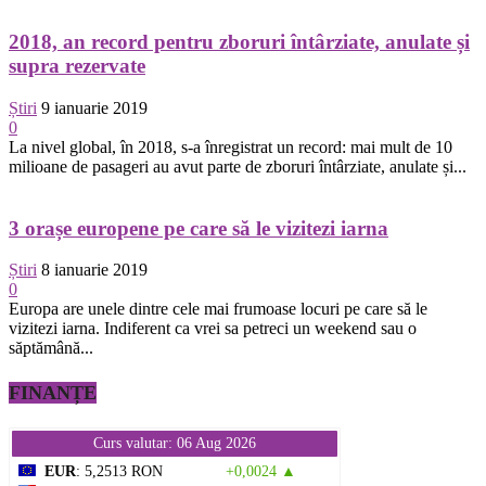
2018, an record pentru zboruri întârziate, anulate și
supra rezervate
Știri
9 ianuarie 2019
0
La nivel global, în 2018, s-a înregistrat un record: mai mult de 10
milioane de pasageri au avut parte de zboruri întârziate, anulate și...
3 orașe europene pe care să le vizitezi iarna
Știri
8 ianuarie 2019
0
Europa are unele dintre cele mai frumoase locuri pe care să le
vizitezi iarna. Indiferent ca vrei sa petreci un weekend sau o
săptămână...
FINANȚE
Curs valutar: 06 Aug 2026
EUR
: 5,2513 RON
+0,0024 ▲