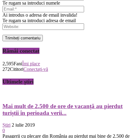
Te rugam sa introduci numele
Ai introdus o adresa de email invalida!
Te rugam sa introduci adresa de email
Rămâi conectat
2,595
Fani
Îmi place
272
Cititori
Conectați-vă
Ultimele știri
Mai mult de 2.500 de ore de vacanță au pierdut
turiștii în perioada verii...
Știri
2 iulie 2019
0
Pasagerii cu plecare din România au pierdut mai bine de 2.500 de