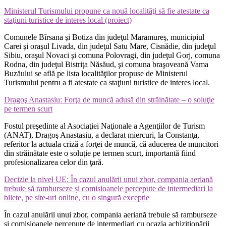
Ministerul Turismului propune ca nouă localităţi să fie atestate ca
staţiuni turistice de interes local (proiect)
Comunele Bîrsana şi Botiza din judeţul Maramureş, municipiul
Carei şi oraşul Livada, din judeţul Satu Mare, Cisnădie, din judeţul
Sibiu, oraşul Novaci şi comuna Polovragi, din judeţul Gorj, comuna
Rodna, din judeţul Bistriţa Năsăud, şi comuna braşoveană Vama
Buzăului se află pe lista localităţilor propuse de Ministerul
Turismului pentru a fi atestate ca staţiuni turistice de interes local.
Dragoş Anastasiu: Forţa de muncă adusă din străinătate – o soluţie
pe termen scurt
Fostul preşedinte al Asociaţiei Naţionale a Agenţiilor de Turism
(ANAT), Dragoş Anastasiu, a declarat miercuri, la Constanţa,
referitor la actuala criză a forţei de muncă, că aducerea de muncitori
din străinătate este o soluţie pe termen scurt, importantă fiind
profesionalizarea celor din ţară.
Decizie la nivel UE: În cazul anulării unui zbor, compania aeriană
trebuie să ramburseze și comisioanele percepute de intermediari la
bilete, pe site-uri online, cu o singură excepție
În cazul anulării unui zbor, compania aeriană trebuie să ramburseze
și comisioanele percepute de intermediari cu ocazia achiziționării