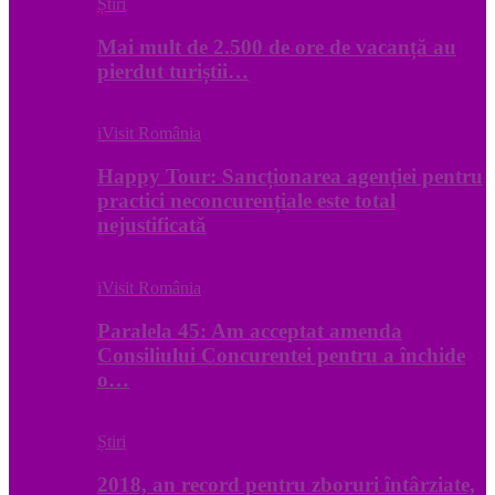
Știri
Mai mult de 2.500 de ore de vacanță au
pierdut turiștii…
iVisit România
Happy Tour: Sancționarea agenției pentru
practici neconcurențiale este total
nejustificată
iVisit România
Paralela 45: Am acceptat amenda
Consiliului Concurentei pentru a închide
o…
Știri
2018, an record pentru zboruri întârziate,