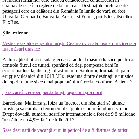
străinătate este în creștere de la an la an. Destinațiile preferate de
pasagerii care au călătorit din România în lunile de vară au fost
Ungaria, Germania, Bulgaria, Austria și Franța, potrivit statisticilor
FlixBus.
Știri externe:
Veste devastatoare pentru turiști: Cea mai vizitată insulă din Grecia a
luat măsuri drastice
Autoritățile dintr-o insulă grecească au luat măsuri drastice pentru a
controla fluxul de turiști, spunând că deși pompeaza bani în
economia locală, distrug infrastructura. Santorini, formată după o
erupţie vulcanică din 1613 î.Hr., este una dintre destinaţiile turistice
de top din lume şi cea mai populară din Grecia, conform Antena 3.
Țara care începe să piardă turiști, așa cum și-a dorit
Barcelona, Mallorca și Ibiza au încercat din răsputeri să alunge
turiștii și să combată fenomentul supraturismului în ultima vreme.
Drept dovadă, numărul sosirilor internaționale a fost de 9,8 milioane,
în scădere cu 4,9% față de iulie 2017.
Șase destinații de vacanță sunt în pericol de a fi distruse de turiști