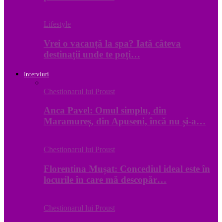
Lifestyle
Vrei o vacanță la spa? Iată câteva
destinații unde te poți…
Interviuri
Chestionarul lui Proust
Anca Pavel: Omul simplu, din
Maramureș, din Apuseni, încă nu și-a…
Chestionarul lui Proust
Florentina Mușat: Concediul ideal este în
locurile în care mă descopăr…
Chestionarul lui Proust