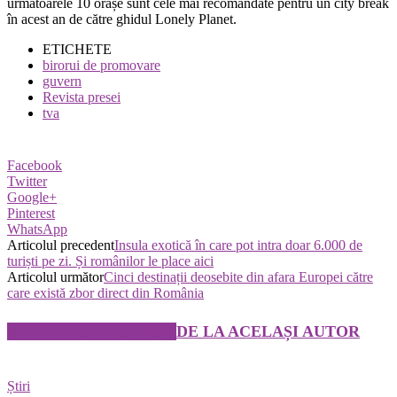
următoarele 10 orașe sunt cele mai recomandate pentru un city break
în acest an de către ghidul Lonely Planet.
ETICHETE
birorui de promovare
guvern
Revista presei
tva
Facebook
Twitter
Google+
Pinterest
WhatsApp
Articolul precedent
Insula exotică în care pot intra doar 6.000 de
turiști pe zi. Și românilor le place aici
Articolul următor
Cinci destinații deosebite din afara Europei către
care există zbor direct din România
ARTICOLE SIMILARE
DE LA ACELAȘI AUTOR
Știri