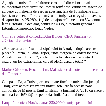
Agenţia de turism Litoralulromesc.ro, unul din cei mai mari
touroperatori specializati pe litoralul românesc, estimează afaceri de
aproape 25 milioane de euro în acest an, faţă de 18 milioane anul
trecut, în contextul în care numărul de turişti va înregistra un avans
de aproximativ 25-28%, faţă de o majorare în medie cu 5% pentru
întreg litoralul, a declarat, pentru News.ro, directorul general al
Litoralulromanesc.ro, Ionuţ Nedea.
Cum şi-a petrecut concediul Alin Burcea, CEO, Paralela 45:
„Niciodată cu avionul”
„Vara aceasta am fost două săptămâni în Antalya, după care am
plecat în Franţa, la Saint-Tropez, unde mergem de obicei toamna.
Am stat într-o „Bastide”, veche fermă transformată în spaţii de
cazare, un loc extraordinar, care îţi oferă relaxare totală.”
Marius Cristescu, Bega Turism: Mai este loc de hoteluri noi pe piaţa
din Timişoara
Compania Bega Turism, cea mai mare firmă de turism din judeţul
Timiş, care administrează trei unităţi hoteliere în această zonă,
controlată de Marius şi Emil Cristescu, a finalizat S1/2018 cu afaceri
mai mari cu 16% faţă de perioada similară a anului trecut.
Lanţul Phoenicia Hotels a atras 250.000 de turiști pe litoralul