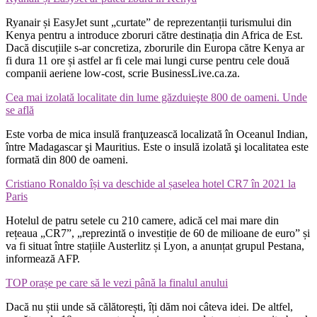
Ryanair și EasyJet sunt „curtate” de reprezentanții turismului din
Kenya pentru a introduce zboruri către destinația din Africa de Est.
Dacă discuțiile s-ar concretiza, zborurile din Europa către Kenya ar
fi dura 11 ore și astfel ar fi cele mai lungi curse pentru cele două
companii aeriene low-cost, scrie BusinessLive.ca.za.
Cea mai izolată localitate din lume găzduieşte 800 de oameni. Unde
se află
Este vorba de mica insulă franţuzească localizată în Oceanul Indian,
între Madagascar şi Mauritius. Este o insulă izolată şi localitatea este
formată din 800 de oameni.
Cristiano Ronaldo își va deschide al șaselea hotel CR7 în 2021 la
Paris
Hotelul de patru setele cu 210 camere, adică cel mai mare din
rețeaua „CR7”, „reprezintă o investiție de 60 de milioane de euro” și
va fi situat între stațiile Austerlitz și Lyon, a anunțat grupul Pestana,
informează AFP.
TOP orașe pe care să le vezi până la finalul anului
Dacă nu știi unde să călătorești, îți dăm noi câteva idei. De altfel,