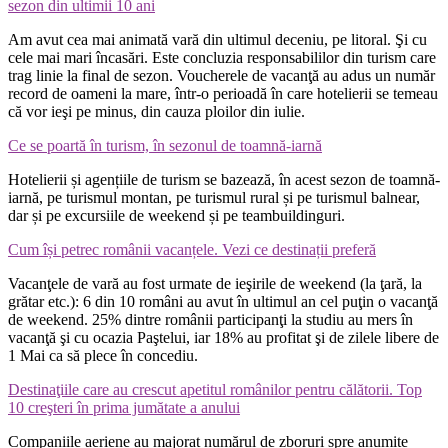
sezon din ultimii 10 ani
Am avut cea mai animată vară din ultimul deceniu, pe litoral. Şi cu
cele mai mari încasări. Este concluzia responsabililor din turism care
trag linie la final de sezon. Voucherele de vacanţă au adus un număr
record de oameni la mare, într-o perioadă în care hotelierii se temeau
că vor ieşi pe minus, din cauza ploilor din iulie.
Ce se poartă în turism, în sezonul de toamnă-iarnă
Hotelierii și agențiile de turism se bazează, în acest sezon de toamnă-
iarnă, pe turismul montan, pe turismul rural și pe turismul balnear,
dar și pe excursiile de weekend și pe teambuildinguri.
Cum își petrec românii vacanțele. Vezi ce destinații preferă
Vacanţele de vară au fost urmate de ieşirile de weekend (la ţară, la
grătar etc.): 6 din 10 români au avut în ultimul an cel puţin o vacanţă
de weekend. 25% dintre românii participanţi la studiu au mers în
vacanţă şi cu ocazia Paştelui, iar 18% au profitat şi de zilele libere de
1 Mai ca să plece în concediu.
Destinaţiile care au crescut apetitul românilor pentru călătorii. Top
10 creşteri în prima jumătate a anului
Companiile aeriene au majorat numărul de zboruri spre anumite