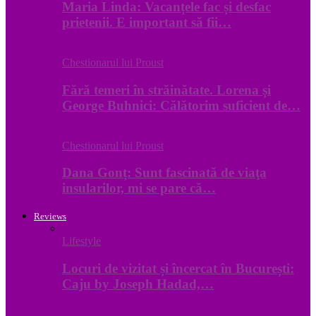
Maria Linda: Vacanțele fac și desfac
prietenii. E important să fii…
Chestionarul lui Proust
Fără temeri în străinătate. Lorena și
George Buhnici: Călătorim suficient de…
Chestionarul lui Proust
Dana Gonț: Sunt fascinată de viaţa
insularilor, mi se pare că…
Reviews
Lifestyle
Locuri de vizitat și încercat în București:
Caju by Joseph Hadad,…