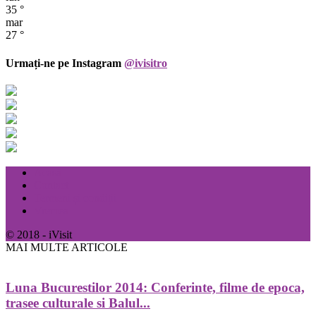
35
°
mar
27
°
Urmați-ne pe Instagram
@ivisitro
Acasă
Contact
Termeni și condiții
Vremea
© 2018 - iVisit
MAI MULTE ARTICOLE
Luna Bucurestilor 2014: Conferinte, filme de epoca,
trasee culturale si Balul...