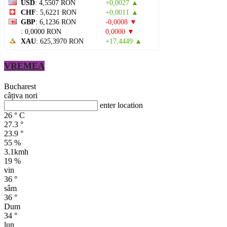
USD
: 4,5507 RON
+0,0027 ▲
CHF
: 5,6221 RON
+0,0011 ▲
GBP
: 6,1236 RON
-0,0008 ▼
: 0,0000 RON
0,0000 ▼
XAU
: 625,3970 RON
+17,4449 ▲
VREMEA
Bucharest
câțiva nori
enter location
26
°
C
27.3
°
23.9
°
55 %
3.1kmh
19 %
vin
36
°
sâm
36
°
Dum
34
°
lun