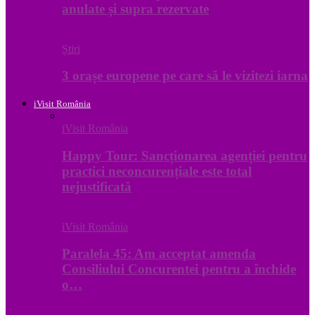
anulate și supra rezervate
Știri
3 orașe europene pe care să le vizitezi iarna
iVisit România
iVisit România
Happy Tour: Sancționarea agenției pentru
practici neconcurențiale este total
nejustificată
iVisit România
Paralela 45: Am acceptat amenda
Consiliului Concurentei pentru a închide
o…