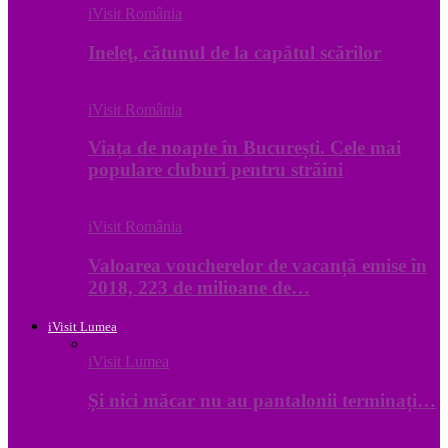
iVisit România
Ineleţ, cătunul de la capătul scărilor
iVisit România
Viața de noapte în București. Cele mai
populare cluburi pentru străini
iVisit România
Valoarea voucherelor de vacanță emise în
2018, 223 de milioane de…
iVisit Lumea
iVisit Lumea
Și nici măcar nu au pantalonii terminați…