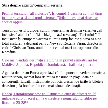
Știri despre agenții/ companii aeriene:
Profilul turistului ”all inclusive”: Îşi cumpără vacanţa cu mult timp
înainte şi vrea să aibă totul asigurat. Ţările din est, mai deschise
acestei opţiuni
Turiştii din estul Europei sunt în general mai deschişi variantei „all
inclusive” atunci când îşi achiziţionează o vacanţă. Turistului ”all
inclusive” îşi cumpără vacanţa cu mult timp înainte şi vrea să aibă
totul asigurat, a declarat pentru News.ro Roxana Vişan, director în
cadrul Christian Tour, unul dintre cei mai mari touroperatori din
România.
Cele mai vândute destinaţii ale Eturia în primul semestru au fost
Maldive, Japonia, Republica Dominicană, Thailanda şi Peru
Agenţia de turism Eturia apreciază că, din punct de vedere turistic, a
fost un sezon, marcat însă de multă tensiune în piaţă, dată de
concurenţă ridicată, instabilitate politică, creşteri de tarife la biletele
de avion şi la hoteluri din cele mai căutate destinaţii.
Nedea, Litoralulromanesc.ro: Estimăm o cifră de afaceri de 25
milioane euro în acest an, la o creştere a numărului turiştilor pe
litoral cu 25-28%