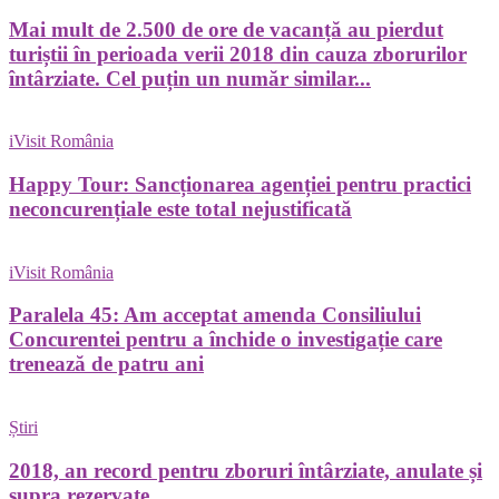
Mai mult de 2.500 de ore de vacanță au pierdut
turiștii în perioada verii 2018 din cauza zborurilor
întârziate. Cel puțin un număr similar...
iVisit România
Happy Tour: Sancționarea agenției pentru practici
neconcurențiale este total nejustificată
iVisit România
Paralela 45: Am acceptat amenda Consiliului
Concurentei pentru a închide o investigație care
trenează de patru ani
Știri
2018, an record pentru zboruri întârziate, anulate și
supra rezervate