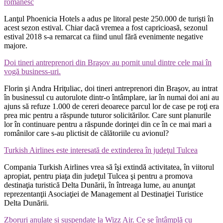
românesc
Lanţul Phoenicia Hotels a adus pe litoral peste 250.000 de turişti în
acest sezon estival. Chiar dacă vremea a fost capricioasă, sezonul
estival 2018 s-a remarcat ca fiind unul fără evenimente negative
majore.
Doi tineri antreprenori din Braşov au pornit unul dintre cele mai în
vogă business-uri.
Florin şi Andra Hriţuliac, doi tineri antreprenori din Braşov, au intrat
în businessul cu autorulote dintr-o întâmplare, iar în numai doi ani au
ajuns să refuze 1.000 de cereri deoarece parcul lor de case pe roţi era
prea mic pentru a răspunde tuturor solicitărilor. Care sunt planurile
lor în continuare pentru a răspunde dorinţei din ce în ce mai mari a
românilor care s-au plictisit de călătoriile cu avionul?
Turkish Airlines este interesată de extinderea în judeţul Tulcea
Compania Turkish Airlines vrea să îşi extindă activitatea, în viitorul
apropiat, pentru piaţa din judeţul Tulcea şi pentru a promova
destinaţia turistică Delta Dunării, în întreaga lume, au anunţat
reprezentanţii Asociaţiei de Management al Destinaţiei Turistice
Delta Dunării.
Zboruri anulate și suspendate la Wizz Air. Ce se întâmplă cu