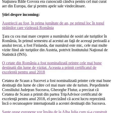
Staţiunea Băile Govora era cunoscută cândva pentru cel mai curat
aer din Europa, dar şi pentru apele sale vindecătoare.
Știri despre incoming:
Austriecii au fost, în prima jumătate de an, pe primul loc în topul
străinilor care vizitează România
Ţara cu cea mai mare creştere a numărului de sosiri ale turiştilor în
România, în primul semestru al acestui an faţă de aceeaşi perioadă a
anului trecut, a fost Finlanda, dar numărul este mic, cele mai multe
vizite fiind ale turiştilor din Austria, potrivit Institutului Naţional de
Statistică (INS).
O cetate din România a fost nominalizată printre cele mai bune
destinaţii din lume de vizitat. Aceasta a primit certificatul de
excelenţă pentru anul 2018
Cetatea de Scaun a Sucevei a fost nominalizată printre cele mai bune
destinaţii din lume de către cel mai mare site de turism. Preşedintele
Consiliului Judeţean Suceava, Gheorghe Flutur, a precizat că
Cetatea de Scaun a primit din partea TripAdvisor certificatul de
excelenţă pentru anul 2018, el precizând că acest lucru reprezintă
încă o recunoaştere internaţională a acestei destinaţii din Suceava.
Şapte oraşe europene vor învăţa de la Alba Iulia cum şi-a construit