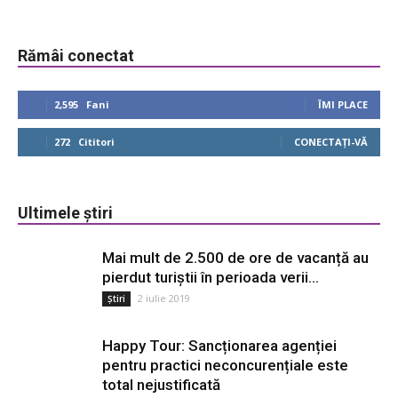
Rămâi conectat
2,595
Fani
ÎMI PLACE
272
Cititori
CONECTAȚI-VĂ
Ultimele știri
Mai mult de 2.500 de ore de vacanță au
pierdut turiștii în perioada verii...
2 iulie 2019
Știri
Happy Tour: Sancționarea agenției
pentru practici neconcurențiale este
total nejustificată