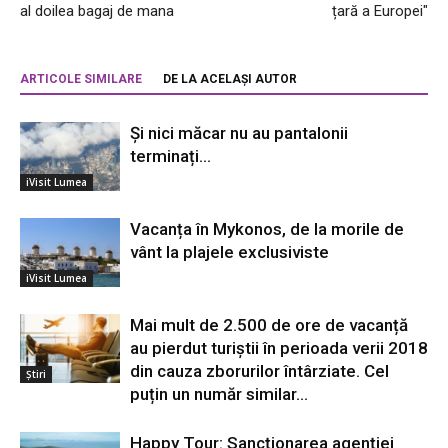
al doilea bagaj de mana
țară a Europei"
ARTICOLE SIMILARE
DE LA ACELAȘI AUTOR
Și nici măcar nu au pantalonii
terminați…
iVisit Lumea
Vacanța în Mykonos, de la morile de
vânt la plajele exclusiviste
iVisit Lumea
Mai mult de 2.500 de ore de vacanță
au pierdut turiștii în perioada verii 2018
din cauza zborurilor întârziate. Cel
Știri
puțin un număr similar...
Happy Tour: Sancționarea agenției