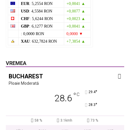
EUR
: 5,2554 RON
+0,0041 ▲
USD
: 4,5584 RON
+0,0077 ▲
CHF
: 5,6244 RON
+0,0023 ▲
GBP
: 6,1277 RON
+0,0041 ▲
: 0,0000 RON
0,0000 ▼
XAU
: 632,7824 RON
+7,3854 ▲
VREMEA
BUCHAREST
Ploaie Moderată
°
29.4
°
C
28.6
°
28.3
58 %
3.1kmh
73 %