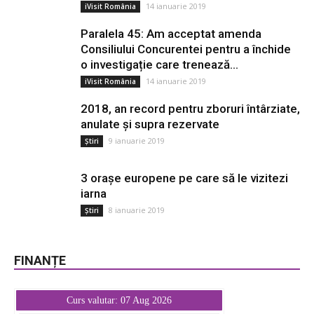
14 ianuarie 2019
iVisit România
Paralela 45: Am acceptat amenda
Consiliului Concurentei pentru a închide
o investigație care trenează...
14 ianuarie 2019
iVisit România
2018, an record pentru zboruri întârziate,
anulate și supra rezervate
9 ianuarie 2019
Știri
3 orașe europene pe care să le vizitezi
iarna
8 ianuarie 2019
Știri
FINANȚE
Curs valutar: 07 Aug 2026