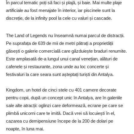
În parcul tematic poți să faci și plajă, și baie. Mai multe plaje
artificiale au fost menajate în interior, iar piscinele sunt la
discreție, de la infinity pool la cele cu valuri și cascade.
The Land of Legends nu înseamnă numai parcul de distracții.
Pe suprafața de 639 de mii de metri pătrați a proprietății
găsești o galerie comercială care găzduiește braduri renumite.
Este amplasată de-a lungul unui canal venețian, alături de
cafenele și restaurante, zona unde au loc concerte și
festivaluri la care seara sunt așteptați turiști din Antalya.
Kingdom, un hotel de cinci stele cu 401 camere decorate
pentru copii, după un concept unic în Antalya, are în galeriile
sale alte atracții: oglinzi care deformează, ecrane pe care se
plimbă unicorni care te imită. Dacă vrei să locuiești în el,
cazarea cu demipensiune începe de la 200 de dolari pe
noapte, în luna mai.