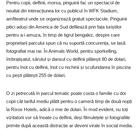
Pentru copii, delfinii, morsa, pinguinii fac un spectacol de
neuitat din interacțiunea lor cu publicul în WFK Stadium,
amfiteatrul unde se organizează gratuit spectacole. Pinguinii
pitici aduși din America de Sud defilează prin fața turiștilor
pentru a-i amuza, în timp de tigrul bengalez, despre care
proprietarii parcului spun că nu suportă concurența, se lasă
fotografiat mai rar. În Animals World, pentru sporkelling,
îmbrațișatul, sărutul și dansul cu delfinii plătești 80 de dolari,
pentru înot cu delfinii, înot cu rechinii și scufundarea în piscina
cu pești plătești 255 de dolari.
O zi petrecută în parcul tematic poate costa o familie cu doi
copii cât tariful mediu plătit pentru o cameră timp de două nopți
la Rixos Hotels, adică o mie de dolari. În mod evident, nu toți
vizitatorii vor să înoate cu delfinii, deși filmulețele și fotografiile
primite după această distracție ar deveni virale în social media.