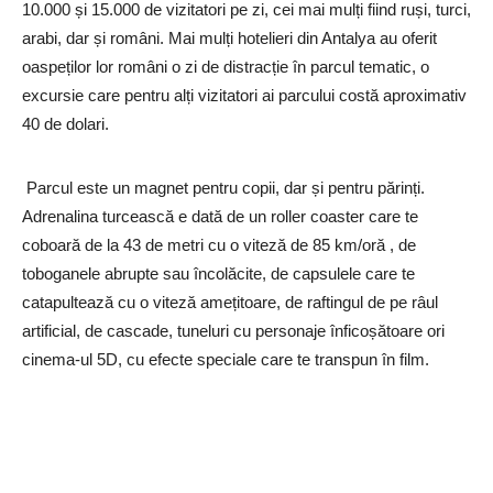
10.000 și 15.000 de vizitatori pe zi, cei mai mulți fiind ruși, turci,
arabi, dar și români. Mai mulți hotelieri din Antalya au oferit
oaspeților lor români o zi de distracție în parcul tematic, o
excursie care pentru alți vizitatori ai parcului costă aproximativ
40 de dolari.
Parcul este un magnet pentru copii, dar și pentru părinți.
Adrenalina turcească e dată de un roller coaster care te
coboară de la 43 de metri cu o viteză de 85 km/oră , de
toboganele abrupte sau încolăcite, de capsulele care te
catapultează cu o viteză amețitoare, de raftingul de pe râul
artificial, de cascade, tuneluri cu personaje înficoșătoare ori
cinema-ul 5D, cu efecte speciale care te transpun în film.