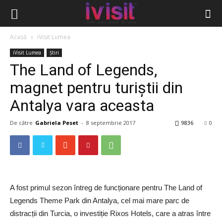
Acasă
iVisit Lumea
iVisit Lumea
Știri
The Land of Legends,
magnet pentru turiștii din
Antalya vara aceasta
De către
Gabriela Peset
-
8 septembrie 2017
9836
0
A fost primul sezon întreg de funcționare pentru The Land of
Legends Theme Park din Antalya, cel mai mare parc de
distracții din Turcia, o investiție Rixos Hotels, care a atras între