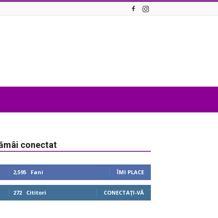
ămâi conectat
2,595
Fani
ÎMI PLACE
272
Cititori
CONECTAȚI-VĂ