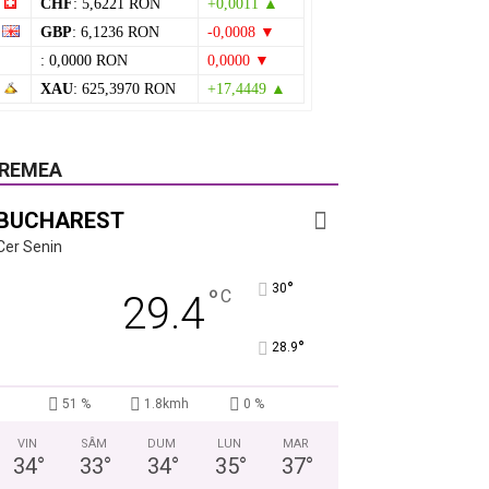
CHF
: 5,6221 RON
+0,0011 ▲
GBP
: 6,1236 RON
-0,0008 ▼
: 0,0000 RON
0,0000 ▼
XAU
: 625,3970 RON
+17,4449 ▲
REMEA
BUCHAREST
Cer Senin
°
30
°
C
29.4
°
28.9
51 %
1.8kmh
0 %
VIN
SÂM
DUM
LUN
MAR
34
°
33
°
34
°
35
°
37
°