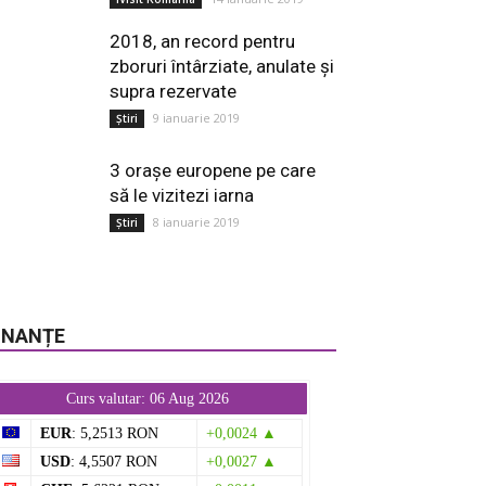
2018, an record pentru
zboruri întârziate, anulate și
supra rezervate
9 ianuarie 2019
Știri
3 orașe europene pe care
să le vizitezi iarna
8 ianuarie 2019
Știri
INANȚE
Curs valutar: 06 Aug 2026
EUR
: 5,2513 RON
+0,0024 ▲
USD
: 4,5507 RON
+0,0027 ▲