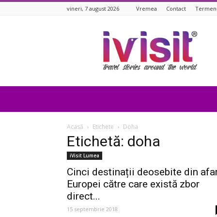
vineri, 7 august 2026
Vremea
Contact
Termeni 
iVisit.ro
Acasă
Etichete
Doha
Etichetă: doha
iVisit Lumea
Cinci destinații deosebite din afa
Europei către care există zbor
direct...
15 septembrie 2018