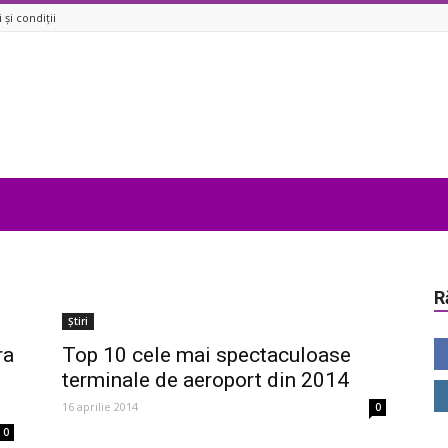
și condiții
R
Știri
ra
Top 10 cele mai spectaculoase
terminale de aeroport din 2014
16 aprilie 2014
0
0