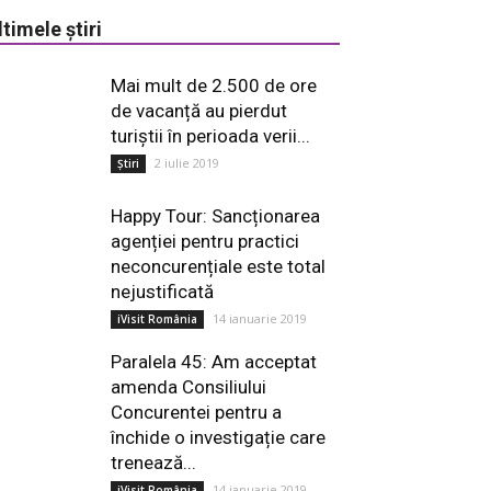
ltimele știri
Mai mult de 2.500 de ore
de vacanță au pierdut
turiștii în perioada verii...
2 iulie 2019
Știri
Happy Tour: Sancționarea
agenției pentru practici
neconcurențiale este total
nejustificată
14 ianuarie 2019
iVisit România
Paralela 45: Am acceptat
amenda Consiliului
Concurentei pentru a
închide o investigație care
trenează...
14 ianuarie 2019
iVisit România