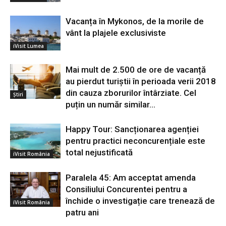
Vacanța în Mykonos, de la morile de
vânt la plajele exclusiviste
iVisit Lumea
Mai mult de 2.500 de ore de vacanță
au pierdut turiștii în perioada verii 2018
din cauza zborurilor întârziate. Cel
Știri
puțin un număr similar...
Happy Tour: Sancționarea agenției
pentru practici neconcurențiale este
total nejustificată
iVisit România
Paralela 45: Am acceptat amenda
Consiliului Concurentei pentru a
închide o investigație care trenează de
iVisit România
patru ani