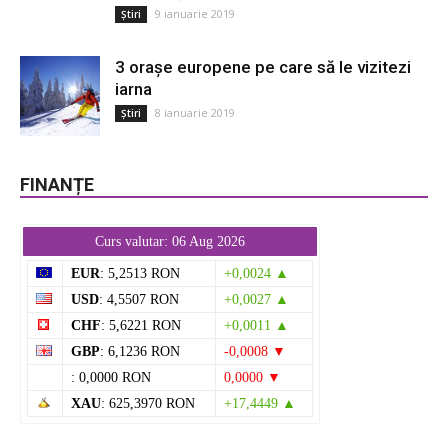
9 ianuarie 2019
Știri
3 orașe europene pe care să le vizitezi
iarna
8 ianuarie 2019
Știri
FINANȚE
Curs valutar: 06 Aug 2026
EUR
: 5,2513 RON
+0,0024 ▲
USD
: 4,5507 RON
+0,0027 ▲
CHF
: 5,6221 RON
+0,0011 ▲
GBP
: 6,1236 RON
-0,0008 ▼
: 0,0000 RON
0,0000 ▼
XAU
: 625,3970 RON
+17,4449 ▲