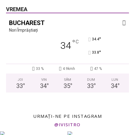
VREMEA
BUCHAREST
Nori Împrăștiați
°
34.4
°
C
34
°
33.8
33 %
4.9kmh
47 %
JOI
VIN
SÂM
DUM
LUN
33
°
34
°
35
°
33
°
34
°
URMAȚI-NE PE INSTAGRAM
@IVISITRO