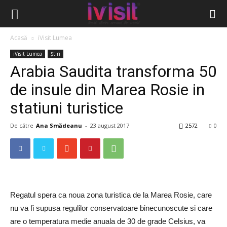
Acasă
iVisit Lumea
iVisit Lumea
Știri
Arabia Saudita transforma 50
de insule din Marea Rosie in
statiuni turistice
De către
Ana Smădeanu
-
23 august 2017
2572
0
Regatul spera ca noua zona turistica de la Marea Rosie, care
nu va fi supusa regulilor conservatoare binecunoscute si care
are o temperatura medie anuala de 30 de grade Celsius, va