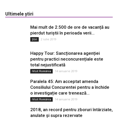
Ultimele știri
Mai mult de 2.500 de ore de vacanță au
pierdut turiștii în perioada verii...
2 iulie 2019
Știri
Happy Tour: Sancționarea agenției
pentru practici neconcurențiale este
total nejustificată
14 ianuarie 2019
iVisit România
Paralela 45: Am acceptat amenda
Consiliului Concurentei pentru a închide
o investigație care trenează...
14 ianuarie 2019
iVisit România
2018, an record pentru zboruri întârziate,
anulate și supra rezervate