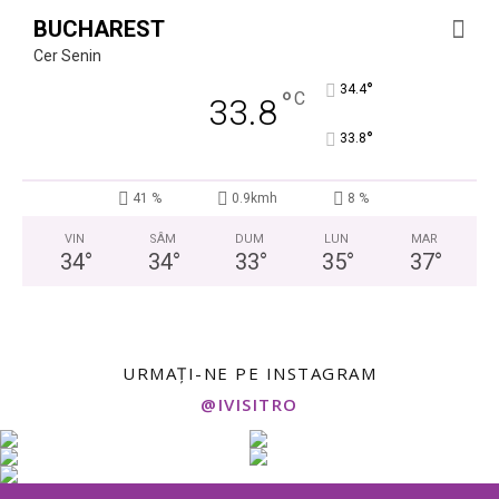
BUCHAREST
Cer Senin
°
34.4
°
C
33.8
°
33.8
41 %
0.9kmh
8 %
VIN
SÂM
DUM
LUN
MAR
34
°
34
°
33
°
35
°
37
°
URMAȚI-NE PE INSTAGRAM
@IVISITRO