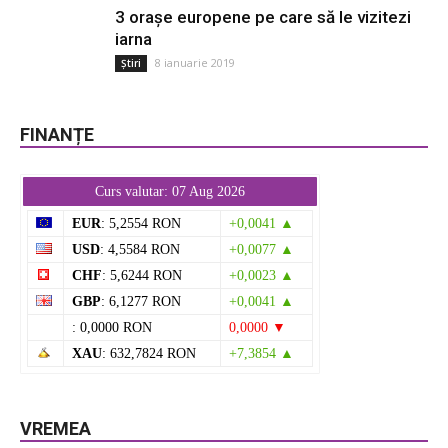
3 orașe europene pe care să le vizitezi
iarna
8 ianuarie 2019
Știri
FINANȚE
Curs valutar: 07 Aug 2026
EUR
: 5,2554 RON
+0,0041 ▲
USD
: 4,5584 RON
+0,0077 ▲
CHF
: 5,6244 RON
+0,0023 ▲
GBP
: 6,1277 RON
+0,0041 ▲
: 0,0000 RON
0,0000 ▼
XAU
: 632,7824 RON
+7,3854 ▲
VREMEA