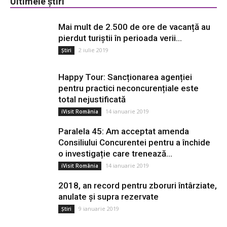
Ultimele știri
Mai mult de 2.500 de ore de vacanță au
pierdut turiștii în perioada verii...
2 iulie 2019
Știri
Happy Tour: Sancționarea agenției
pentru practici neconcurențiale este
total nejustificată
14 ianuarie 2019
iVisit România
Paralela 45: Am acceptat amenda
Consiliului Concurentei pentru a închide
o investigație care trenează...
14 ianuarie 2019
iVisit România
2018, an record pentru zboruri întârziate,
anulate și supra rezervate
9 ianuarie 2019
Știri