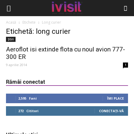
Acasă
Etichete
Long curier
Etichetă: long curier
Știri
Aeroflot isi extinde flota cu noul avion 777-
300 ER
9 aprilie 2014
1
Rămâi conectat
2,595
Fani
ÎMI PLACE
272
Cititori
CONECTAȚI-VĂ